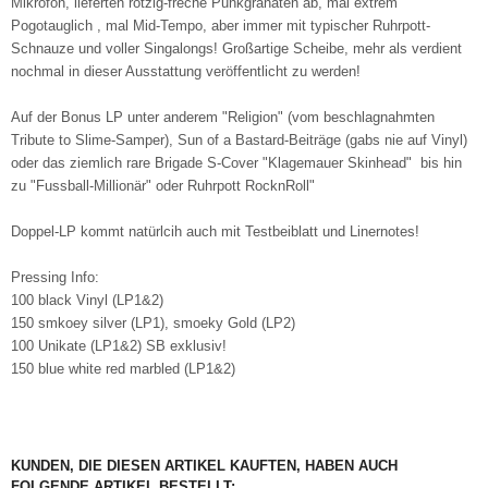
Mikrofon, lieferten rotzig-freche Punkgranaten ab, mal extrem
Pogotauglich , mal Mid-Tempo, aber immer mit typischer Ruhrpott-
Schnauze und voller Singalongs! Großartige Scheibe, mehr als verdient
nochmal in dieser Ausstattung veröffentlicht zu werden!
Auf der Bonus LP unter anderem "Religion" (vom beschlagnahmten
Tribute to Slime-Samper), Sun of a Bastard-Beiträge (gabs nie auf Vinyl)
oder das ziemlich rare Brigade S-Cover "Klagemauer Skinhead" bis hin
zu "Fussball-Millionär" oder Ruhrpott RocknRoll"
Doppel-LP kommt natürlcih auch mit Testbeiblatt und Linernotes!
Pressing Info:
100 black Vinyl (LP1&2)
150 smkoey silver (LP1), smoeky Gold (LP2)
100 Unikate (LP1&2) SB exklusiv!
150 blue white red marbled (LP1&2)
KUNDEN, DIE DIESEN ARTIKEL KAUFTEN, HABEN AUCH
FOLGENDE ARTIKEL BESTELLT: