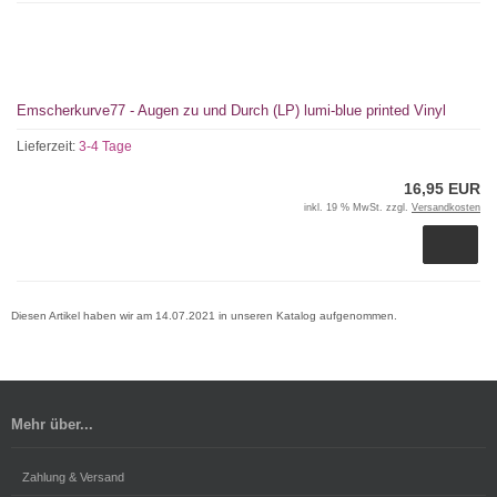
Emscherkurve77 - Augen zu und Durch (LP) lumi-blue printed Vinyl
Lieferzeit:
3-4 Tage
16,95 EUR
inkl. 19 % MwSt. zzgl.
Versandkosten
Diesen Artikel haben wir am 14.07.2021 in unseren Katalog aufgenommen.
Mehr über...
Zahlung & Versand