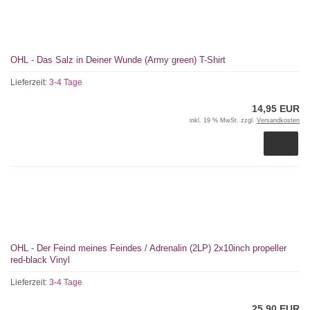
OHL - Das Salz in Deiner Wunde (Army green) T-Shirt
Lieferzeit:
3-4 Tage
14,95 EUR
inkl. 19 % MwSt. zzgl.
Versandkosten
OHL - Der Feind meines Feindes / Adrenalin (2LP) 2x10inch propeller
red-black Vinyl
Lieferzeit:
3-4 Tage
25,90 EUR