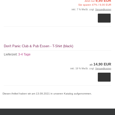
9,95 EUR
Jetzt nur
Sie sparen 47% / 9,00 EUR
inkl. 7 % MwSt. zzgl.
Versandkosten
Don't Panic Club & Pub Essen - T-Shirt (black)
Lieferzeit:
3-4 Tage
14,90 EUR
ab
inkl. 19 % MwSt. zzgl.
Versandkosten
Diesen Artikel haben wir am 13.09.2021 in unseren Katalog aufgenommen.