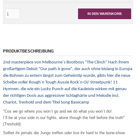
IN DEN WARENKORB
PRODUKTBESCHREIBUNG
2nd masterpiece von Melbourne´s Bootboys "The Clinch" Nach ihrem
großartigem Debüt "Our path is gone", der auch ohne bislang in Europa
die Bühnen zu entern längst zum Geheimtip wurde, gibts hier die neue
Scheibe voller Rough´n Tough Aussie Rock´n Oi/ Streetpunk! 11
Hymnen, die wie ein Lucky Punch auf die Kauleiste wirken mit genau
der richtigen Dosis aus aggressiver Schlaghärte und Melodie incl.
Chariot, Treshold und dem Titel Song Basecamp
"Cos we go where you won´t go and we do what you won´t do!
I´ll be at your side in our fights, alone though the hell before the truth"
(Treshold)
Solltet ihr jemals die Jungs treffen oder live ihr hard to the bone-show