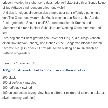
erleben, werdet ihr sicher sein, dass jede verfickte Zeile ihrer Songs keine
billige Attitude sind, sondern erlebt und wahr!
Und das ist eigentlcih schon das simple aber sehr effektive geheimnis
von The Clinch und warum die Musik einen in den Bann zieht: Auf den
Punkt gebrachte Shouter undREAL streetmusic mit Stories und
Momenten die man in einer Subkultur und Working Class einatmet und
lebt!
Dies beginnt mit dem großartigen Cover der LP (Ja, die Jungs kennen
einen Boxring von Innen!), und zieht sich bei Songs wie Blooded bis zu
"Atoms" hin. (Ein Knock Out wurde selten bislang so musikalisch so
treffend umgesetzt)
Bereit für "Basecamp?"
180gr. Vinyl come limited to 500 copies in different colors:
200 black
100 silver/black marbled
100 red/black swirled
100 unique colors (every vinyl has a different mixture of colors in splatter,
siwrl, smokey variation)