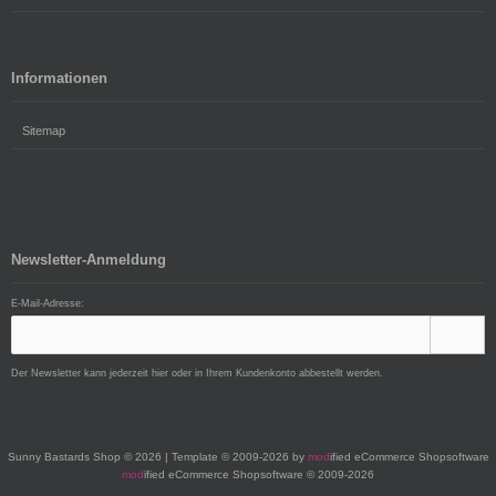
Informationen
Sitemap
Newsletter-Anmeldung
E-Mail-Adresse:
Der Newsletter kann jederzeit hier oder in Ihrem Kundenkonto abbestellt werden.
Sunny Bastards Shop © 2026 | Template © 2009-2026 by
mod
ified eCommerce Shopsoftware
mod
ified eCommerce Shopsoftware © 2009-2026