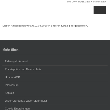
inkl. 19 % MwSt. zzgl.
Versandkosten
Diesen Artikel haben wir am 10.05.2020 in unseren Katalog aufgenommen.
Mehr über...
Zahlung & Versand
Privatsphäre und Datenschutz
Unsere AGB
Impressum
Kontakt
Widerrufsrecht & Widerrufsformular
Cookie Einstellungen