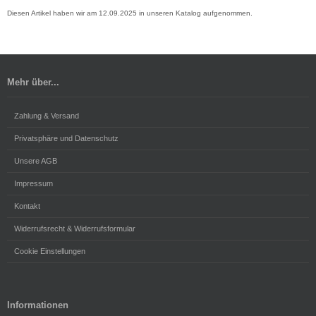
Diesen Artikel haben wir am 12.09.2025 in unseren Katalog aufgenommen.
Mehr über...
Zahlung & Versand
Privatsphäre und Datenschutz
Unsere AGB
Impressum
Kontakt
Widerrufsrecht & Widerrufsformular
Cookie Einstellungen
Informationen