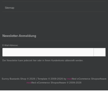
Sitemap
Newsletter-Anmeldung
E-Mail-Adresse:
Der Newsletter kann jederzeit hier oder in Ihrem Kundenkonto abbestellt werden.
Sunny Bastards Shop © 2026 | Template © 2009-2026 by
mod
ified eCommerce Shopsoftware
mod
ified eCommerce Shopsoftware © 2009-2026