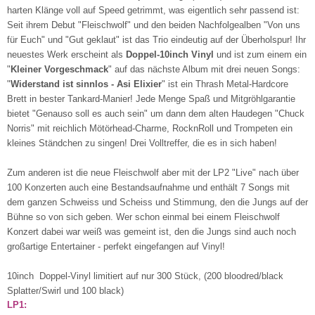
harten Klänge voll auf Speed getrimmt, was eigentlich sehr passend ist:
Seit ihrem Debut "Fleischwolf" und den beiden Nachfolgealben "Von uns
für Euch" und "Gut geklaut" ist das Trio eindeutig auf der Überholspur! Ihr
neuestes Werk erscheint als
Doppel-10inch Vinyl
und ist zum einem ein
"
Kleiner Vorgeschmack
" auf das nächste Album mit drei neuen Songs:
"
Widerstand ist sinnlos - Asi Elixier
" ist ein Thrash Metal-Hardcore
Brett in bester Tankard-Manier! Jede Menge Spaß und Mitgröhlgarantie
bietet "Genauso soll es auch sein" um dann dem alten Haudegen "Chuck
Norris" mit reichlich Mötörhead-Charme, RocknRoll und Trompeten ein
kleines Ständchen zu singen! Drei Volltreffer, die es in sich haben!
Zum anderen ist die neue Fleischwolf aber mit der LP2 "Live" nach über
100 Konzerten auch eine Bestandsaufnahme und enthält 7 Songs mit
dem ganzen Schweiss und Scheiss und Stimmung, den die Jungs auf der
Bühne so von sich geben. Wer schon einmal bei einem Fleischwolf
Konzert dabei war weiß was gemeint ist, den die Jungs sind auch noch
großartige Entertainer - perfekt eingefangen auf Vinyl!
10inch Doppel-Vinyl limitiert auf nur 300 Stück, (200 bloodred/black
Splatter/Swirl und 100 black)
LP1: