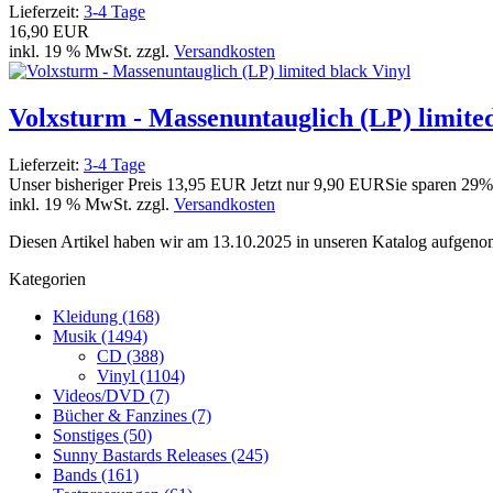
Lieferzeit:
3-4 Tage
16,90 EUR
inkl. 19 % MwSt. zzgl.
Versandkosten
Volxsturm - Massenuntauglich (LP) limited
Lieferzeit:
3-4 Tage
Unser bisheriger Preis
13,95 EUR
Jetzt nur
9,90 EUR
Sie sparen 29%
inkl. 19 % MwSt. zzgl.
Versandkosten
Diesen Artikel haben wir am 13.10.2025 in unseren Katalog aufgen
Kategorien
Kleidung (168)
Musik (1494)
CD (388)
Vinyl (1104)
Videos/DVD (7)
Bücher & Fanzines (7)
Sonstiges (50)
Sunny Bastards Releases (245)
Bands (161)