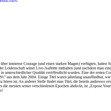
über immense Courage (und einen starken Magen) verfügten, hatten Sie v
r Leidenschaft seiner Live-Auftritte mithalten (und nachdem man einig
 unterschiedlicher Qualität veröffentlicht wurden. Eine der ersten Comp
91” aus dem Jahr 2004. Einige Titel waren jahrelang unauffindbar, wie
r zu hören ist. An anderer Stelle findet man Titel, die bereits andersw
s die meisten seiner verschiedenen Epochen abdeckt, ist „Expose Yours
n!