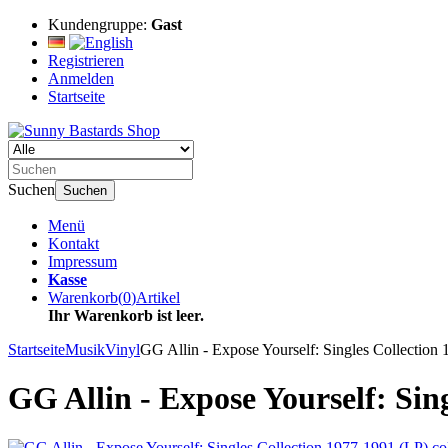
Kundengruppe:
Gast
Registrieren
Anmelden
Startseite
Suchen
Suchen
Menü
Kontakt
Impressum
Kasse
Warenkorb
(
0
)
Artikel
Ihr Warenkorb ist leer.
Startseite
Musik
Vinyl
GG Allin - Expose Yourself: Singles Collection
GG Allin - Expose Yourself: Sin