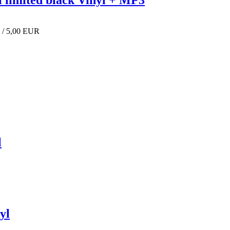
 / 5,00 EUR
l
yl