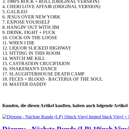
3. 1980'S ROCK + ROLL (ORIGINAL VERSION)
4. CHERI LOVE AFFAIR (ORIGINAL VERSION)
5. GALILEO
6. JESUS OVER NEW YORK
7. EXPOSE YOURSELF
8. HANGIN' OUT WITH JIM
9. DRINK, FIGHT + FUCK
10. COCK ON THE LOOSE
11. WHEN I DIE
12. LIQUOR SLICKED HIGHWAY
13. SITTING IN THIS ROOM
14. WATCH ME KILL
15. CASTRATION CRUCIFIXION
16. SNAKEMAN'S DANCE
17. SLAUGHTERHOUSE DEATH CAMP
18. FECES + BLOOD - BACTERIA OF THE SOUL
19. MASTER DADDY
Kunden, die diesen Artikel kauften, haben auch folgende Artikel b
Dörpms - Nächste Runde (LP) 10inch Vinyl