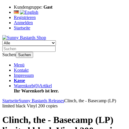
Kundengruppe:
Gast
Registrieren
Anmelden
Startseite
Suchen
Suchen
Menü
Kontakt
Impressum
Kasse
Warenkorb
(
0
)
Artikel
Ihr Warenkorb ist leer.
Startseite
Sunny Bastards Releases
Clinch, the - Basecamp (LP)
limited black Vinyl 200 copies
Clinch, the - Basecamp (LP)