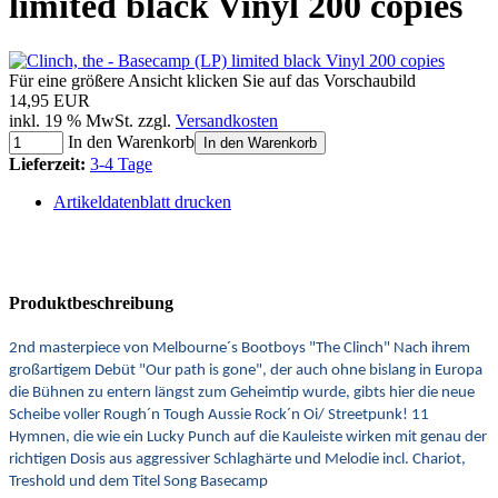
limited black Vinyl 200 copies
Für eine größere Ansicht klicken Sie auf das Vorschaubild
14,95 EUR
inkl. 19 % MwSt. zzgl.
Versandkosten
In den Warenkorb
In den Warenkorb
Lieferzeit:
3-4 Tage
Artikeldatenblatt drucken
Produktbeschreibung
2nd masterpiece von Melbourne´s Bootboys "The Clinch" Nach ihrem
großartigem Debüt "Our path is gone", der auch ohne bislang in Europa
die Bühnen zu entern längst zum Geheimtip wurde, gibts hier die neue
Scheibe voller Rough´n Tough Aussie Rock´n Oi/ Streetpunk! 11
Hymnen, die wie ein Lucky Punch auf die Kauleiste wirken mit genau der
richtigen Dosis aus aggressiver Schlaghärte und Melodie incl. Chariot,
Treshold und dem Titel Song Basecamp