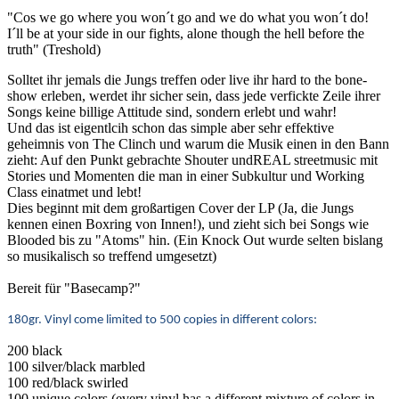
"Cos we go where you won´t go and we do what you won´t do!
I´ll be at your side in our fights, alone though the hell before the
truth" (Treshold)
Solltet ihr jemals die Jungs treffen oder live ihr hard to the bone-
show erleben, werdet ihr sicher sein, dass jede verfickte Zeile ihrer
Songs keine billige Attitude sind, sondern erlebt und wahr!
Und das ist eigentlcih schon das simple aber sehr effektive
geheimnis von The Clinch und warum die Musik einen in den Bann
zieht: Auf den Punkt gebrachte Shouter undREAL streetmusic mit
Stories und Momenten die man in einer Subkultur und Working
Class einatmet und lebt!
Dies beginnt mit dem großartigen Cover der LP (Ja, die Jungs
kennen einen Boxring von Innen!), und zieht sich bei Songs wie
Blooded bis zu "Atoms" hin. (Ein Knock Out wurde selten bislang
so musikalisch so treffend umgesetzt)
Bereit für "Basecamp?"
180gr. Vinyl come limited to 500 copies in different colors:
200 black
100 silver/black marbled
100 red/black swirled
100 unique colors (every vinyl has a different mixture of colors in