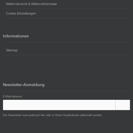
Widerrufsrecht & Widerrufsformular
Cookie Einstellungen
Informationen
Sitemap
Newsletter-Anmeldung
E-Mail-Adresse:
Der Newsletter kann jederzeit hier oder in Ihrem Kundenkonto abbestellt werden.