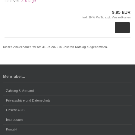
Lieferzeit:
3-4 Tage
9,95 EUR
inkl. 19 % MwSt. zzgl.
Versandkosten
Diesen Artikel haben wir am 31.05.2022 in unseren Katalog aufgenommen.
Mehr über...
Zahlung & Versand
Privatsphäre und Datenschutz
Unsere AGB
Impressum
Kontakt