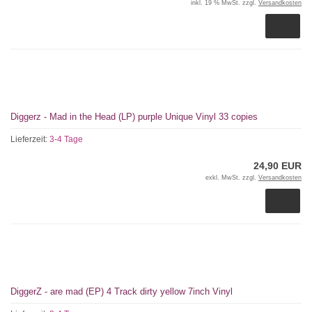
inkl. 19 % MwSt. zzgl.
Versandkosten
Diggerz - Mad in the Head (LP) purple Unique Vinyl 33 copies
Lieferzeit:
3-4 Tage
24,90 EUR
exkl. MwSt. zzgl.
Versandkosten
DiggerZ - are mad (EP) 4 Track dirty yellow 7inch Vinyl