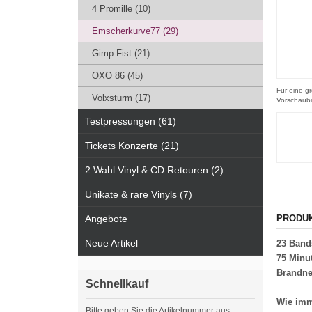
4 Promille (10)
Emscherkurve77 (29)
Gimp Fist (21)
OXO 86 (45)
Für eine gr
Volxsturm (17)
Vorschaubi
Testpressungen (61)
Tickets Konzerte (21)
2.Wahl Vinyl & CD Retouren (2)
Unikate & rare Vinyls (7)
Angebote
PRODU
Neue Artikel
23 Bands
75 Minut
Brandneu
Schnellkauf
Wie imm
Bitte geben Sie die Artikelnummer aus