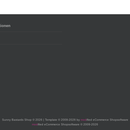
tionen
Sunny Bastards Shop © 2026 | Template © 2009-2026 by
mod
ified eCommerce Shopsoftware
mod
ified eCommerce Shopsoftware © 2009-2026