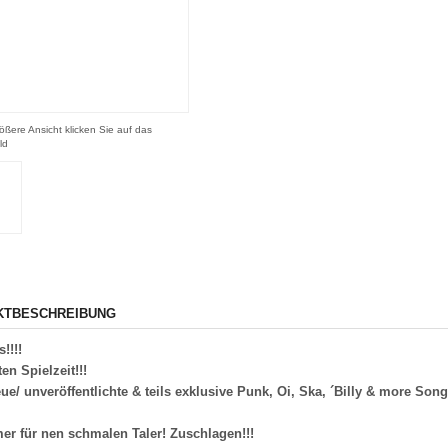
ößere Ansicht klicken Sie auf das
ld
KTBESCHREIBUNG
!!!!
en Spielzeit!!!
e/ unveröffentlichte & teils exklusive Punk, Oi, Ska, ´Billy & more Son
er für nen schmalen Taler! Zuschlagen!!!