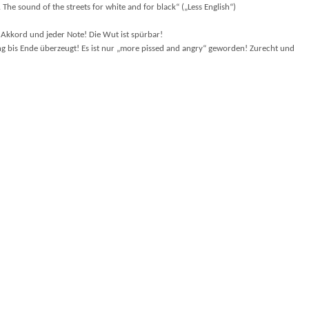
he sound of the streets for white and for black“ („Less English“)
 Akkord und jeder Note! Die Wut ist spürbar!
ng bis Ende überzeugt! Es ist nur „more pissed and angry“ geworden! Zurecht und