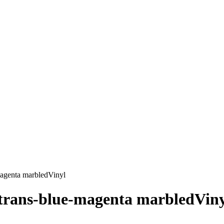
magenta marbledVinyl
 trans-blue-magenta marbledVin