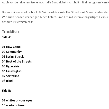
Auch vor der eigenen Szene macht die Band dabei nicht halt mit einer aggressiven Ka
Der mitreißende, oldschool UK Skinhead-RocknRoll & Streetpunk Sound verbunden mi
Wie auch bei den vorherigen Alben liefert Gimp Fist mit ihrem einzigartigen Gespü
genau zur richtigen Zeit!
Tracklist:
Side A:
01 How Come
02 Community
03 Losing Streak
04 Heat of the Streets
05 Hypocrisis
06 Less English
07 Sertraline
08 Blind
Side B:
09 whites of your eyes
10 waste of time