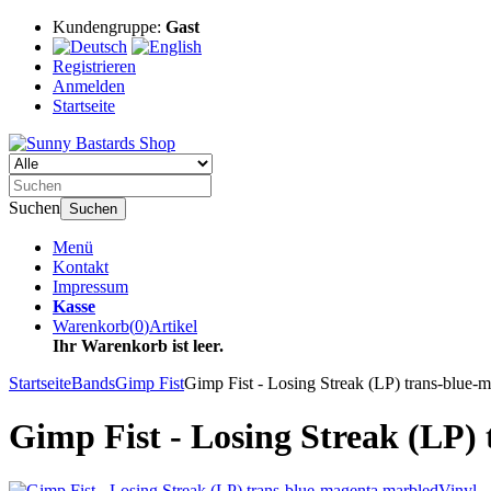
Kundengruppe:
Gast
Registrieren
Anmelden
Startseite
Suchen
Suchen
Menü
Kontakt
Impressum
Kasse
Warenkorb
(
0
)
Artikel
Ihr Warenkorb ist leer.
Startseite
Bands
Gimp Fist
Gimp Fist - Losing Streak (LP) trans-blue-
Gimp Fist - Losing Streak (LP)