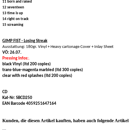
11 born and raised
12 seventeen
13 time is up
14 right on track
15 screaming
GIMP FIST - Losing Streak
Ausstattung: 180gr. Vinyl + Heavy cartonage Cover + Inlay Sheet
VÖ: 26.07.
Pressing Infos:
.
black Vinyl (ltd 200 copies)
trans-blue-magenta marbled (ltd 300 copies)
clear with red splashes (ltd 200 copies)
CD
Kat-Nr: SBCD250
EAN Barcode 4059251647164
Kunden, die diesen Artikel kauften, haben auch folgende Artikel b