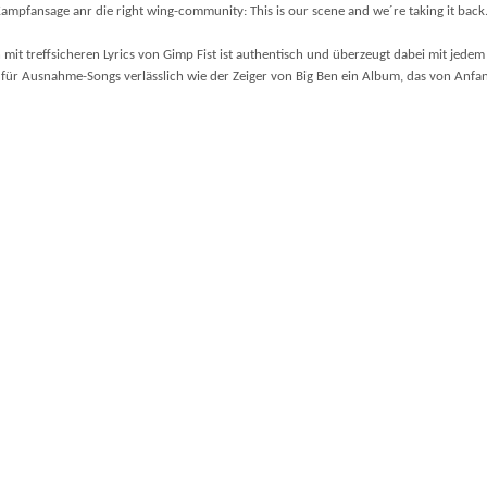
mpfansage anr die right wing-community: This is our scene and we´re taking it back. T
t treffsicheren Lyrics von Gimp Fist ist authentisch und überzeugt dabei mit jedem
r für Ausnahme-Songs verlässlich wie der Zeiger von Big Ben ein Album, das von Anfa