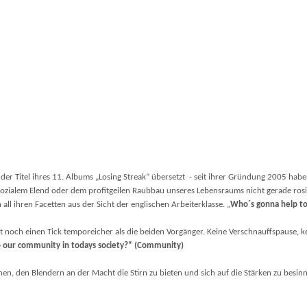
der Titel ihres 11. Albums „Losing Streak“ übersetzt - seit ihrer Gründung 2005 haben
, sozialem Elend oder dem profitgeilen Raubbau unseres Lebensraums nicht gerade ros
all ihren Facetten aus der Sicht der englischen Arbeiterklasse. „
Who´s gonna help to 
ist noch einen Tick temporeicher als die beiden Vorgänger. Keine Verschnauffspause
our community in todays society?“ (Community)
nen, den Blendern an der Macht die Stirn zu bieten und sich auf die Stärken zu besinne