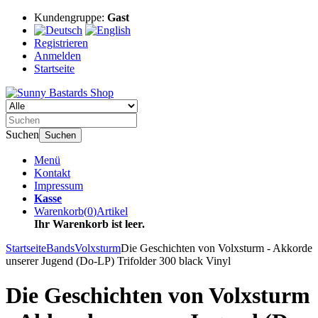
Kundengruppe:
Gast
Registrieren
Anmelden
Startseite
Suchen
Suchen
Menü
Kontakt
Impressum
Kasse
Warenkorb
(
0
)
Artikel
Ihr Warenkorb ist leer.
Startseite
Bands
Volxsturm
Die Geschichten von Volxsturm - Akkorde
unserer Jugend (Do-LP) Trifolder 300 black Vinyl
Die Geschichten von Volxsturm