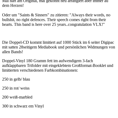
Mal hart am Original, mal gekonnt neu arrangiert aber immer au
dem Herzen!
Oder um "Saints & Sinners" zu zitieren: "Always their words, no
bullshit, no right defences. Their speech comes right from their
hearts. This band is here over 25 years..congratulation VLX!"
Die Doppel-CD kommt limitiert auf 1000 Stück im 6 seiter Digipac
mit satten 28seitigem Mediabook und persönlichen Widmungen von
allen Bands!
Doppel-Vinyl 180 Gramm fett im aufwendigem 3-fach
aufklappbaren Trifolder mit eingeklebtem Großformat-Booklet und
limitierten verschiedenen Farbkombinationen:
250 in gelb/ blau
250 in rot/ weiss
200 weiß-marbled
300 in schwarz em Vinyl