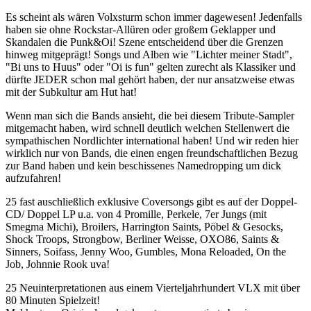
Es scheint als wären Volxsturm schon immer dagewesen! Jedenfalls
haben sie ohne Rockstar-Allüren oder großem Geklapper und
Skandalen die Punk&Oi! Szene entscheidend über die Grenzen
hinweg mitgeprägt! Songs und Alben wie "Lichter meiner Stadt",
"Bi uns to Huus" oder "Oi is fun" gelten zurecht als Klassiker und
dürfte JEDER schon mal gehört haben, der nur ansatzweise etwas
mit der Subkultur am Hut hat!
Wenn man sich die Bands ansieht, die bei diesem Tribute-Sampler
mitgemacht haben, wird schnell deutlich welchen Stellenwert die
sympathischen Nordlichter international haben! Und wir reden hier
wirklich nur von Bands, die einen engen freundschaftlichen Bezug
zur Band haben und kein beschissenes Namedropping um dick
aufzufahren!
25 fast auschließlich exklusive Coversongs gibt es auf der Doppel-
CD/ Doppel LP u.a. von 4 Promille, Perkele, 7er Jungs (mit
Smegma Michi), Broilers, Harrington Saints, Pöbel & Gesocks,
Shock Troops, Strongbow, Berliner Weisse, OXO86, Saints &
Sinners, Soifass, Jenny Woo, Gumbles, Mona Reloaded, On the
Job, Johnnie Rook uva!
25 Neuinterpretationen aus einem Vierteljahrhundert VLX mit über
80 Minuten Spielzeit!