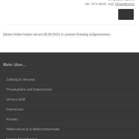
inkl. 19 % MwSt. zzgl.
Versandkosten
Diesen Artikel haben wir am 06.09.2021 in unseren Katalog aufgenommen.
Mehr über...
Zahlung & Versand
Privatsphäre und Datenschutz
Unsere AGB
Impressum
Kontakt
Widerrufsrecht & Widerrufsformular