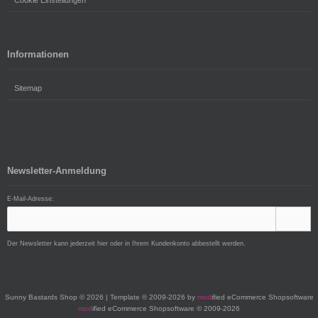
Cookie Einstellungen
Informationen
Sitemap
Newsletter-Anmeldung
E-Mail-Adresse:
Der Newsletter kann jederzeit hier oder in Ihrem Kundenkonto abbestellt werden.
Sunny Bastards Shop © 2026 | Template © 2009-2026 by
mod
ified eCommerce Shopsoftware
mod
ified eCommerce Shopsoftware © 2009-2026