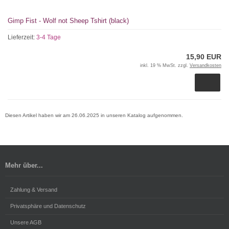
Gimp Fist - Wolf not Sheep Tshirt (black)
Lieferzeit:
3-4 Tage
15,90 EUR
inkl. 19 % MwSt. zzgl.
Versandkosten
Diesen Artikel haben wir am 26.06.2025 in unseren Katalog aufgenommen.
Mehr über...
Zahlung & Versand
Privatsphäre und Datenschutz
Unsere AGB