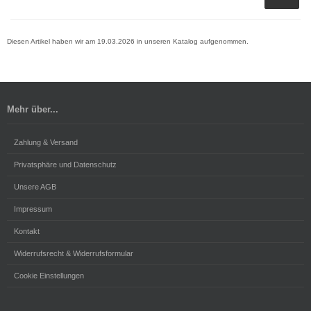
Diesen Artikel haben wir am 19.03.2026 in unseren Katalog aufgenommen.
Mehr über...
Zahlung & Versand
Privatsphäre und Datenschutz
Unsere AGB
Impressum
Kontakt
Widerrufsrecht & Widerrufsformular
Cookie Einstellungen