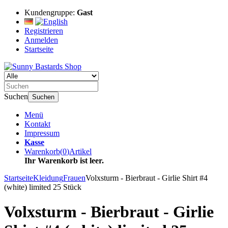
Kundengruppe:
Gast
Registrieren
Anmelden
Startseite
Suchen
Suchen
Menü
Kontakt
Impressum
Kasse
Warenkorb
(
0
)
Artikel
Ihr Warenkorb ist leer.
Startseite
Kleidung
Frauen
Volxsturm - Bierbraut - Girlie Shirt #4
(white) limited 25 Stück
Volxsturm - Bierbraut - Girlie