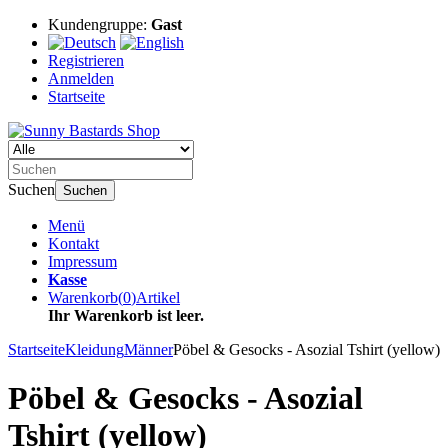
Kundengruppe:
Gast
Registrieren
Anmelden
Startseite
Suchen
Suchen
Menü
Kontakt
Impressum
Kasse
Warenkorb
(
0
)
Artikel
Ihr Warenkorb ist leer.
Startseite
Kleidung
Männer
Pöbel & Gesocks - Asozial Tshirt (yellow)
Pöbel & Gesocks - Asozial
Tshirt (yellow)