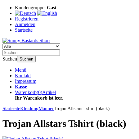
Kundengruppe:
Gast
Registrieren
Anmelden
Startseite
Suchen
Suchen
Menü
Kontakt
Impressum
Kasse
Warenkorb
(
0
)
Artikel
Ihr Warenkorb ist leer.
Startseite
Kleidung
Männer
Trojan Allstars Tshirt (black)
Trojan Allstars Tshirt (black)