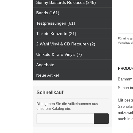
Sunny Bastards Releases (245)
Bands (161)
Testpressungen (61)
Tickets Konzerte (21)
Für eine gr
Vorschaubi
2.Wahl Vinyl & CD Retouren (2)
Unikate & rare Vinyls (7)
Angebote
PRODU
Neue Artikel
Bämmm, w
Schon im
Schnellkauf
Mit best
Bitte geben Sie die Artikelnummer aus
Szenelan
unserem Katalog ein.
mitzuwir
auch in 