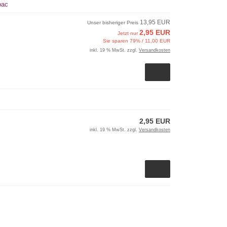
pac
13,95 EUR
Unser bisheriger Preis
2,95 EUR
Jetzt nur
Sie sparen 79% / 11,00 EUR
inkl. 19 % MwSt. zzgl.
Versandkosten
2,95 EUR
inkl. 19 % MwSt. zzgl.
Versandkosten