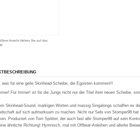
ößere Ansicht klicken Sie auf das
ld
KTBESCHREIBUNG
as für eine geile Skinhead-Scheibe, die Egoisten kommen!!!
mer! Für Immer! ist für die Jungs nicht nur der Titel ihrer neuen Scheibe, so
em Skinhead-Sound, markigen Worten und massig Singalongs schaffen es die 
dschaft auf sich aufmerksam zu machen. Nicht nur Sebi von Stomper98 hat si
ken. Produziert von Tom Spötter, der auch fast alle Stomper98 auf sein Kon
eine ähnliche Richtung! Hymnisch, mal mit Offbeat-Anleihen und allerlei Beiwer