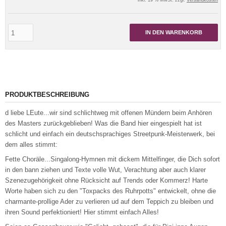
inkl. 19 % MwSt. zzgl.
Versandkosten
IN DEN WARENKORB
PRODUKTBESCHREIBUNG
d liebe LEute...wir sind schlichtweg mit offenen Mündern beim Anhören
des Masters zurückgeblieben! Was die Band hier eingespielt hat ist
schlicht und einfach ein deutschsprachiges Streetpunk-Meisterwerk, bei
dem alles stimmt:
Fette Choräle...Singalong-Hymnen mit dickem Mittelfinger, die Dich sofort
in den bann ziehen und Texte volle Wut, Verachtung aber auch klarer
Szenezugehörigkeit ohne Rücksicht auf Trends oder Kommerz! Harte
Worte haben sich zu den "Toxpacks des Ruhrpotts" entwickelt, ohne die
charmante-prollige Ader zu verlieren ud auf dem Teppich zu bleiben und
ihren Sound perfektioniert! Hier stimmt einfach Alles!