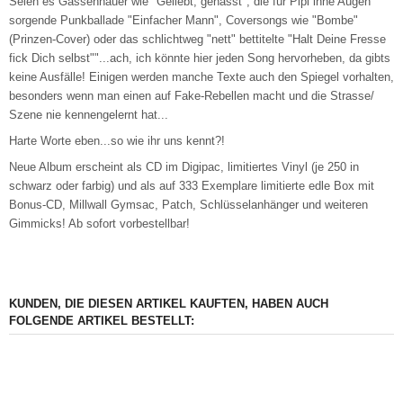
Seien es Gassenhauer wie "Geliebt, gehasst", die für Pipi inne Augen
sorgende Punkballade "Einfacher Mann", Coversongs wie "Bombe"
(Prinzen-Cover) oder das schlichtweg "nett" bettitelte "Halt Deine Fresse
fick Dich selbst""...ach, ich könnte hier jeden Song hervorheben, da gibts
keine Ausfälle! Einigen werden manche Texte auch den Spiegel vorhalten,
besonders wenn man einen auf Fake-Rebellen macht und die Strasse/
Szene nie kennengelernt hat...
Harte Worte eben...so wie ihr uns kennt?!
Neue Album erscheint als CD im Digipac, limitiertes Vinyl (je 250 in
schwarz oder farbig) und als auf 333 Exemplare limitierte edle Box mit
Bonus-CD, Millwall Gymsac, Patch, Schlüsselanhänger und weiteren
Gimmicks! Ab sofort vorbestellbar!
KUNDEN, DIE DIESEN ARTIKEL KAUFTEN, HABEN AUCH
FOLGENDE ARTIKEL BESTELLT: