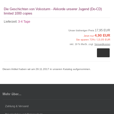
Die Geschichten von Volxsturm - Akkorde unserer Jugend (Do-CD)
limited 1000 copies
Lieferzeit:
3-4 Tage
17,95 EUR
Unser bisheriger Preis
4,90 EUR
Jetzt nur
Sie sparen 73% / 13,05 EUR
inkl. 19 % MwSt. zzgl.
Versandkosten
Diesen Artikel haben wir am 29.11.2017 in unseren Katalog aufgenommen.
Mehr über...
Zahlung & Versand