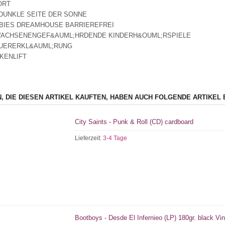
ORT
E DUNKLE SEITE DER SONNE
RBIES DREAMHOUSE BARRIEREFREI
WACHSENENGEF&AUML;HRDENDE KINDERH&OUML;RSPIELE
EUERERKL&AUML;RUNG
RKENLIFT
, DIE DIESEN ARTIKEL KAUFTEN, HABEN AUCH FOLGENDE ARTIKEL 
City Saints - Punk & Roll (CD) cardboard
Lieferzeit:
3-4 Tage
Bootboys - Desde El Infernieo (LP) 180gr. black Vi