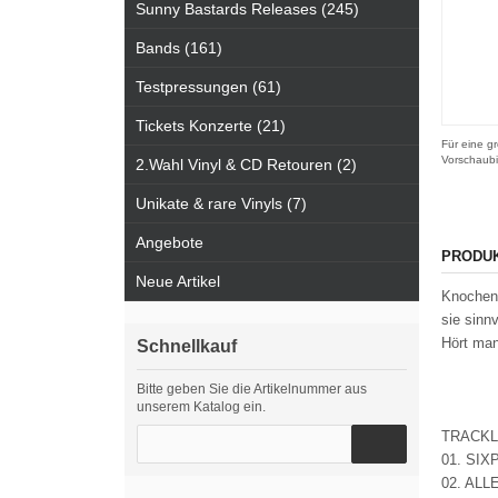
Sunny Bastards Releases (245)
Bands (161)
Testpressungen (61)
Tickets Konzerte (21)
Für eine gr
Vorschaubi
2.Wahl Vinyl & CD Retouren (2)
Unikate & rare Vinyls (7)
Angebote
PRODU
Neue Artikel
Knochenf
sie sinn
Hört man
Schnellkauf
Bitte geben Sie die Artikelnummer aus
unserem Katalog ein.
TRACKL
01. SI
02. ALL