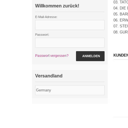
03. TAT
Willkommen zurück!
04. DI
05. BA
E-Mail-Adresse:
06. ER
07. ST
08. GU
Passwort:
KUNDEN
Passwort vergessen?
ANMELDEN
Versandland