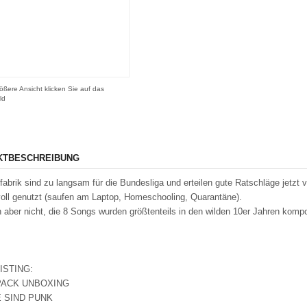
ößere Ansicht klicken Sie auf das
ld
KTBESCHREIBUNG
abrik sind zu langsam für die Bundesliga und erteilen gute Ratschläge jetzt 
voll genutzt (saufen am Laptop, Homeschooling, Quarantäne).
 aber nicht, die 8 Songs wurden größtenteils in den wilden 10er Jahren kompo
ISTING:
XPACK UNBOXING
E SIND PUNK