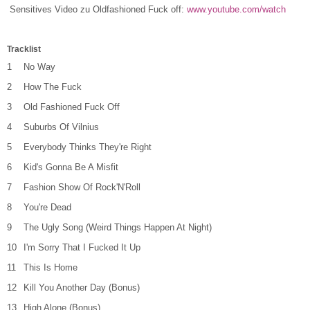
Sensitives Video zu Oldfashioned Fuck off:
www.youtube.com/watch
Tracklist
1
No Way
2
How The Fuck
3
Old Fashioned Fuck Off
4
Suburbs Of Vilnius
5
Everybody Thinks They're Right
6
Kid's Gonna Be A Misfit
7
Fashion Show Of Rock'N'Roll
8
You're Dead
9
The Ugly Song (Weird Things Happen At Night)
10
I'm Sorry That I Fucked It Up
11
This Is Home
12
Kill You Another Day (Bonus)
13
High Alone (Bonus)