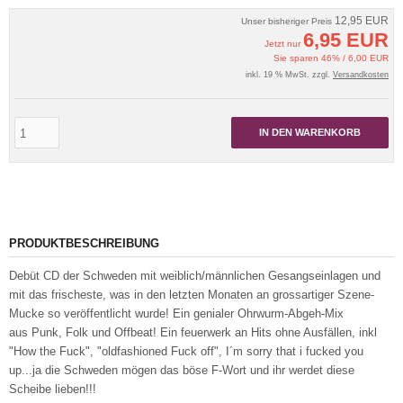
12,95 EUR
Unser bisheriger Preis
6,95 EUR
Jetzt nur
Sie sparen 46% / 6,00 EUR
inkl. 19 % MwSt. zzgl.
Versandkosten
IN DEN WARENKORB
PRODUKTBESCHREIBUNG
Debüt CD der Schweden mit weiblich/männlichen Gesangseinlagen und
mit das frischeste, was in den letzten Monaten an grossartiger Szene-
Mucke so veröffentlicht wurde! Ein genialer Ohrwurm-Abgeh-Mix
aus Punk, Folk und Offbeat! Ein feuerwerk an Hits ohne Ausfällen, inkl
"How the Fuck", "oldfashioned Fuck off", I´m sorry that i fucked you
up...ja die Schweden mögen das böse F-Wort und ihr werdet diese
Scheibe lieben!!!