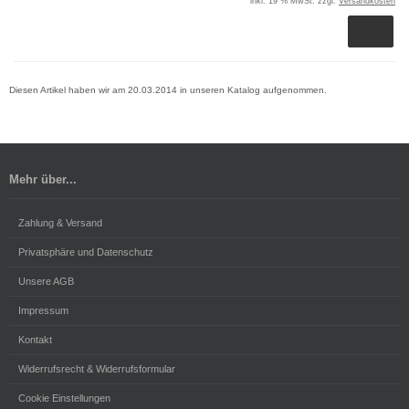
inkl. 19 % MwSt. zzgl.
Versandkosten
Diesen Artikel haben wir am 20.03.2014 in unseren Katalog aufgenommen.
Mehr über...
Zahlung & Versand
Privatsphäre und Datenschutz
Unsere AGB
Impressum
Kontakt
Widerrufsrecht & Widerrufsformular
Cookie Einstellungen