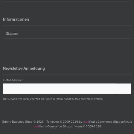
Informationen
Sitemap
Newsletter-Anmeldung
E-Mail-Adresse:
Der Newsletter kann jederzeit hier oder in Ihrem Kundenkonto abbestellt werden.
Sunny Bastards Shop © 2026 | Template © 2009-2026 by
mod
ified eCommerce Shopsoftware
mod
ified eCommerce Shopsoftware © 2009-2026