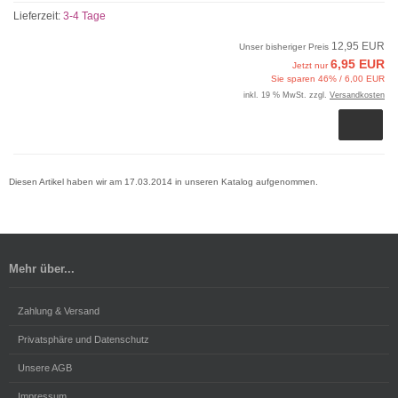
Lieferzeit:
3-4 Tage
12,95 EUR
Unser bisheriger Preis
6,95 EUR
Jetzt nur
Sie sparen 46% / 6,00 EUR
inkl. 19 % MwSt. zzgl.
Versandkosten
Diesen Artikel haben wir am 17.03.2014 in unseren Katalog aufgenommen.
Mehr über...
Zahlung & Versand
Privatsphäre und Datenschutz
Unsere AGB
Impressum