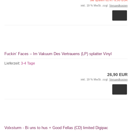
Sie sparen 62% / 8,00 EUR
inkl. 19 % MwSt. zzgl.
Versandkosten
Fuckin‘ Faces – Im Vakuum Des Vertrauens (LP) splatter Vinyl
Lieferzeit:
3-4 Tage
26,90 EUR
inkl. 19 % MwSt. zzgl.
Versandkosten
Volxsturm - Bi uns to hus + Good Fellas (CD) limited Digipac