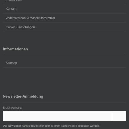
Kontakt
Widerrufsrecht & Widerrufsformular
Cookie Einstellungen
Informationen
Sitemap
Newsletter-Anmeldung
E-Mail-Adresse:
Der Newsletter kann jederzeit hier oder in Ihrem Kundenkonto abbestellt werden.