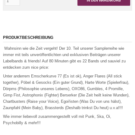
IN DEN WARENKORB
PRODUKTBESCHREIBUNG
Wahnsinn wie die Zeit vergeht! Der 10. Teil unserer Samplerreihe wie
immer mit teils unveröffentlichten und exklusiven Beiträgen unserer
Labelbands & friends! Auf 80 Minuten gibt es 22 Bands und sauviel zu
entdecken zum nice price:
Unter anderrem Emscherkurve 77 (Es ist ok), Anger Flares (All stick
together), Pöbel & Gesocks (Ein guter Grund), Harte Worte (Spielerfrau),
Dörpms (Philosophie unseres Lebens), OXO86, Gumbles, 4 Promille,
Gimp Fist, Astrophonix (Fighter) Berserker (Die Zeit heilt keine Wunden),
Chartbusters (Raise your Voice), Egoi!isten (Was Du von uns hälst),
Zaunpfahl (Mein Baby), Brassterds (Deshalb trinkst Du heut) u.v.a!!!!
Wie immer liebevoll zusammengestellt voll mit Punk, Ska, Oi,
Psychobilly & mehr!!!