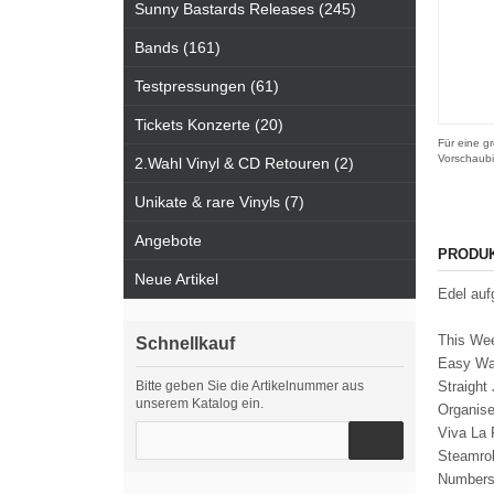
Sunny Bastards Releases (245)
Bands (161)
Testpressungen (61)
Tickets Konzerte (20)
Für eine gr
Vorschaubi
2.Wahl Vinyl & CD Retouren (2)
Unikate & rare Vinyls (7)
Angebote
PRODU
Neue Artikel
Edel auf
This 
Schnellkauf
Easy W
Bitte geben Sie die Artikelnummer aus
Straigh
unserem Katalog ein.
Organis
Viva La
Steamr
Numbe