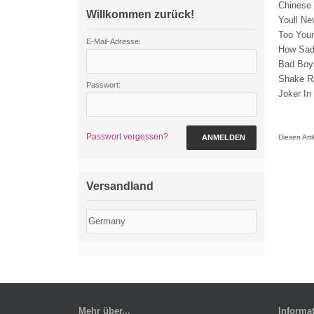
Chines
Willkommen zurück!
Youll N
Too Y
E-Mail-Adresse:
How S
Bad B
Shake R
Passwort:
Joker In
Passwort vergessen?
ANMELDEN
Diesen Art
Versandland
Mehr über...
Informa