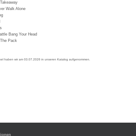
e Takeaway
ever Walk Alone
oung
ad
oys
attle Bang Your Head
 The Pack
ikel haben wir am 03.07.2026 in unseren Katalog aufgenommen.
tionen