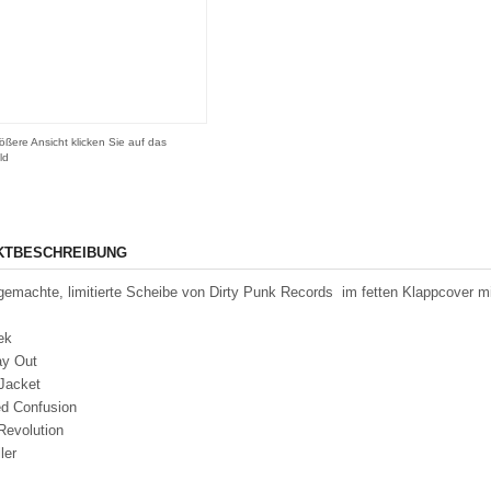
ößere Ansicht klicken Sie auf das
ld
KTBESCHREIBUNG
gemachte, limitierte Scheibe von Dirty Punk Records im fetten Klappcover mit
Week
ay Out
t Jacket
ed Confusion
 Revolution
oller
rs