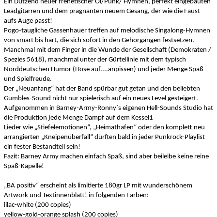
Ein Dutzend neuer frenetischer Oi/Punk/ Hymnen, perfekt eingebauten
Leadgitarren und dem prägnanten neuem Gesang, der wie die Faust
aufs Auge passt!
Pogo-taugliche Gassenhauer treffen auf melodische Singalong-Hymnen
von smart bis hart, die sich sofort in den Gehörgängen festsetzen.
Manchmal mit dem Finger in die Wunde der Gesellschaft (Demokraten /
Spezies 5618), manchmal unter der Gürtellinie mit dem typisch
Norddeutschen Humor (Hose auf....anpissen) und jeder Menge Spaß
und Spielfreude.
Der „Neuanfang“ hat der Band spürbar gut getan und den beliebten
Gumbles-Sound nicht nur spielerisch auf ein neues Level gesteigert.
Aufgenommen in Barney-Army-Ronny´s eigenen Hell-Sounds Studio hat
die Produktion jede Menge Dampf auf dem Kessel1
Lieder wie „Stiefelemotionen“, „Heimathafen“ oder den komplett neu
arrangierten „Kneipenüberfall“ dürften bald in jeder Punkrock-Playlist
ein fester Bestandteil sein!
Fazit: Barney Army machen einfach Spaß, sind aber beileibe keine reine
Spaß-Kapelle!
„BA positiv“ erscheint als limitierte 180gr LP mit wunderschönem
Artwork und Textinnenblatt! in folgenden Farben:
lilac-white (200 copies)
yellow-gold-orange splash (200 copies)