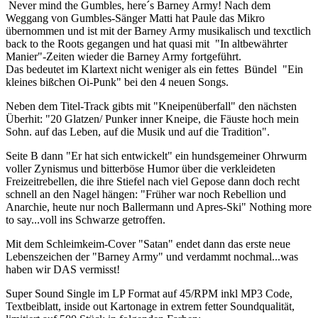
Never mind the Gumbles, here´s Barney Army! Nach dem
Weggang von Gumbles-Sänger Matti hat Paule das Mikro
übernommen und ist mit der Barney Army musikalisch und texctlich
back to the Roots gegangen und hat quasi mit "In altbewährter
Manier"-Zeiten wieder die Barney Army fortgeführt.
Das bedeutet im Klartext nicht weniger als ein fettes Bündel "Ein
kleines bißchen Oi-Punk" bei den 4 neuen Songs.
Neben dem Titel-Track gibts mit "Kneipenüberfall" den nächsten
Überhit: "20 Glatzen/ Punker inner Kneipe, die Fäuste hoch mein
Sohn. auf das Leben, auf die Musik und auf die Tradition".
Seite B dann "Er hat sich entwickelt" ein hundsgemeiner Ohrwurm
voller Zynismus und bitterböse Humor über die verkleideten
Freizeitrebellen, die ihre Stiefel nach viel Gepose dann doch recht
schnell an den Nagel hängen: "Früher war noch Rebellion und
Anarchie, heute nur noch Ballermann und Apres-Ski" Nothing more
to say...voll ins Schwarze getroffen.
Mit dem Schleimkeim-Cover "Satan" endet dann das erste neue
Lebenszeichen der "Barney Army" und verdammt nochmal...was
haben wir DAS vermisst!
Super Sound Single im LP Format auf 45/RPM inkl MP3 Code,
Textbeiblatt, inside out Kartonage in extrem fetter Soundqualität,