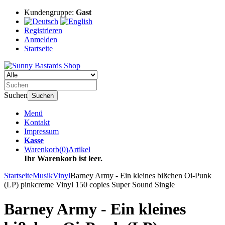
Kundengruppe:
Gast
Registrieren
Anmelden
Startseite
Suchen
Suchen
Menü
Kontakt
Impressum
Kasse
Warenkorb
(
0
)
Artikel
Ihr Warenkorb ist leer.
Startseite
Musik
Vinyl
Barney Army - Ein kleines bißchen Oi-Punk
(LP) pinkcreme Vinyl 150 copies Super Sound Single
Barney Army - Ein kleines