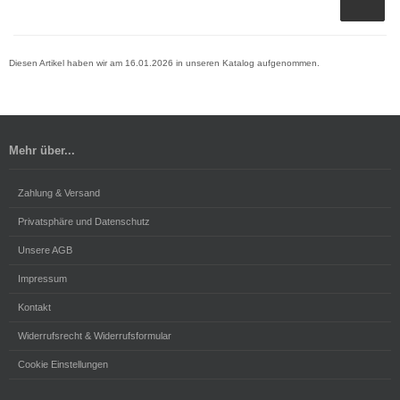
Diesen Artikel haben wir am 16.01.2026 in unseren Katalog aufgenommen.
Mehr über...
Zahlung & Versand
Privatsphäre und Datenschutz
Unsere AGB
Impressum
Kontakt
Widerrufsrecht & Widerrufsformular
Cookie Einstellungen