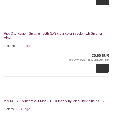
Riot City Radio - Spitting Teeth (LP) clear color in color rwb Splatter
Vinyl
Lieferzeit:
3-4 Tage
20,90 EUR
inkl. 19 % MwSt. zzgl.
Versandkosten
V.A.M. 17 – Vincere Aut Mori (LP) 10inch Vinyl clear light blue lts 150
Lieferzeit:
3-4 Tage