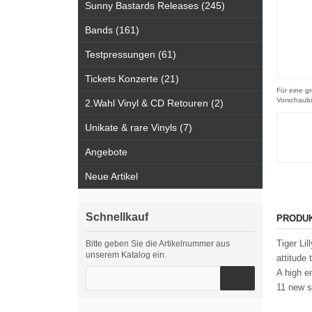
Sunny Bastards Releases (245)
Bands (161)
Testpressungen (61)
Tickets Konzerte (21)
Für eine gr
Vorschaubi
2.Wahl Vinyl & CD Retouren (2)
Unikate & rare Vinyls (7)
Angebote
Neue Artikel
Schnellkauf
PRODU
Tiger Li
Bitte geben Sie die Artikelnummer aus
unserem Katalog ein.
attitude 
A high e
11 new s