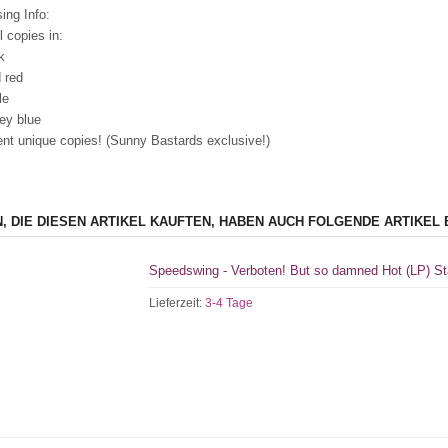
ing Info:
l copies in:
k
d red
le
ey blue
rent unique copies! (Sunny Bastards exclusive!)
, DIE DIESEN ARTIKEL KAUFTEN, HABEN AUCH FOLGENDE ARTIKEL 
Speedswing - Verboten! But so damned Hot (LP) St
Lieferzeit:
3-4 Tage