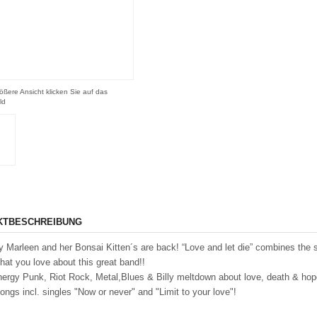
ößere Ansicht klicken Sie auf das
ld
KTBESCHREIBUNG
lly Marleen and her Bonsai Kitten´s are back! “Love and let die” combines the 
that you love about this great band!!
nergy Punk, Riot Rock, Metal,Blues & Billy meltdown about love, death & hop
ongs incl. singles "Now or never" and "Limit to your love"!