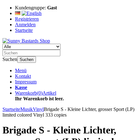
Kundengruppe:
Gast
Registrieren
Anmelden
Startseite
Suchen
Suchen
Menü
Kontakt
Impressum
Kasse
Warenkorb
(
0
)
Artikel
Ihr Warenkorb ist leer.
Startseite
Musik
Vinyl
Brigade S - Kleine Lichter, grosser Sport (LP)
limited colored Vinyl 333 copies
Brigade S - Kleine Lichter,