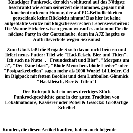
Knackiger Punkrock, der sich wohltuend auf das Nötigste
beschränkt wie schon seinerzeit die Ramones, gepaart mit
knochentrockenen Humor, der auf PC-Befindlichkeiten
gottseidank keine Rücksicht nimmt! Das hier ist keine
aufgeblähte Grütze mit klugscheisserischen Lebensweisheiten!
Die Wanne Eickeler wissen genau worauf es ankommt für die
nächste Party in der Gartenlaube, denn im AJZ hagelte es
Auftrittsverbote wegen Sexismus!
Zum Glück läßt die Brigade S sich davon nicht beirren und
liefert neues Futter: Titel wie "Hackfleisch, Bier und Titten",
"Ich such ne Nutte", "Freundschaft und Bier", "Morgens um
5", "Der Däne bläst", "Blöde Menschen, blöde Lieder" oder
"Postparkrebellen" sagen mehr als 1000 Worte! 14 Lieder, Cd
im Digipack mit fettem Booklet und dem Luftballon-Gimmick
"Hackfleisch, Bier & Titten"!
Der Ruhrpott hat ein neues dreckiges Stück
Punkrockgeschichte ganz in der guten Tradition von
Lokalmatadore, Kassierer oder Pöbel & Gesocks! Großartige
Scheibe!
Kunden, die diesen Artikel kauften, haben auch folgende