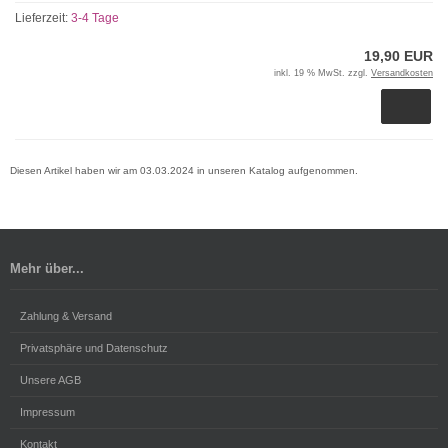
Lieferzeit:
3-4 Tage
19,90 EUR
inkl. 19 % MwSt. zzgl.
Versandkosten
Diesen Artikel haben wir am 03.03.2024 in unseren Katalog aufgenommen.
Mehr über...
Zahlung & Versand
Privatsphäre und Datenschutz
Unsere AGB
Impressum
Kontakt