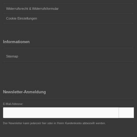
Widerrufsrecht & Widerrufsformular
Cookie Einstellungen
Informationen
Sitemap
Newsletter-Anmeldung
E-Mail-Adresse:
Der Newsletter kann jederzeit hier oder in Ihrem Kundenkonto abbestellt werden.