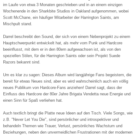
im Laufe von etwa 3 Monaten geschrieben und in an einem einzigen
Wochenende in den Sharkbite Studios in Oakland aufgenommen, wobei
Scott McChane, ein häufiger Mitarbeiter der Harrington Saints, am
Mischpult stand.
Darrel beschreibt den Sound, der sich von einem Nebenprojekt zu einem
Hauptschwerpunkt entwickelt hat, als mehr vom Punk und Hardcore
beeinflusst, mit dem er in den 80ern aufgewachsen ist, als von den
speziellen Stilen, für die Harrington Saints oder sein Projekt Suede
Razors bekannt sind.
Um es klar zu sagen: Dieses Album wird langjährige Fans begeistern, die
bereit für etwas Neues sind, aber es wird wahrscheinlich auch ein völlig
neues Publikum von Hardcore-Fans anziehen! Darrel sagt, dass der
Einfluss des Hardcore der 80er Jahre Brigata Vendetta neue Energie und
einen Sinn für Spaß verliehen hat.
Auch textlich bringt die Platte neue Ideen auf den Tisch. Viele Songs, wie
z.B. "Never Let You Die", sind persönlicher und introspektiver und
behandeln Themen wie Trauer, Verlust, persönliches Wachstum und
Beziehungen, neben den unvermeidlichen Frustrationen mit der modernen