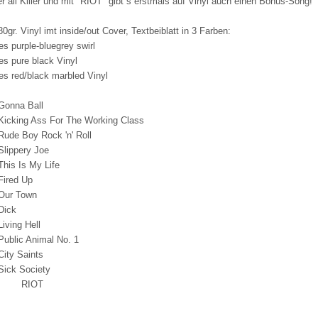
ler all Killer und mit "RIOT" gibt´s erstmals auf Vinyl auch einen Bonus-Song!
0gr. Vinyl imt inside/out Cover, Textbeiblatt in 3 Farben:
es purple-bluegrey swirl
es pure black Vinyl
es red/black marbled Vinyl
nna Ball
king Ass For The Working Class
e Boy Rock 'n' Roll
ippery Joe
s Is My Life
ired Up
ur Town
Dick
ving Hell
lic Animal No. 1
ty Saints
k Society
s: RIOT