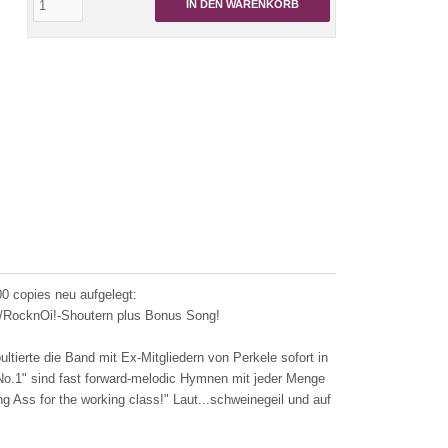
IN DEN WARENKORB
00 copies neu aufgelegt:
k/RocknOi!-Shoutern plus Bonus Song!
tierte die Band mit Ex-Mitgliedern von Perkele sofort in
 No.1" sind fast forward-melodic Hymnen mit jeder Menge
 Ass for the working class!" Laut...schweinegeil und auf