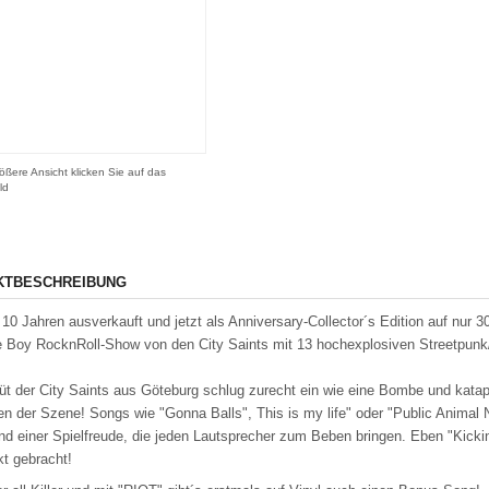
ößere Ansicht klicken Sie auf das
ld
KTBESCHREIBUNG
t 10 Jahren ausverkauft und jetzt als Anniversary-Collector´s Edition auf nur 3
 Boy RocknRoll-Show von den City Saints mit 13 hochexplosiven Streetpun
t der City Saints aus Göteburg schlug zurecht ein wie eine Bombe und katapul
en der Szene! Songs wie "Gonna Balls", This is my life" oder "Public Animal
d einer Spielfreude, die jeden Lautsprecher zum Beben bringen. Eben "Kicking
t gebracht!