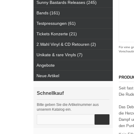
Sunny Bastards Releases (245)
Bands (161)
Testpressungen (61)
Tickets Konzerte (21)
2.Wahl Vinyl & CD Retouren (2)
Für eine gr
Vorschaubi
Unikate & rare Vinyls (7)
Angebote
Neue Artikel
PRODU
Seit fas
Schnellkauf
Die Rude
Bitte geben Sie die Artikelnummer aus
Das Debü
unserem Katalog ein.
die Herz
Dampf un
den Punk