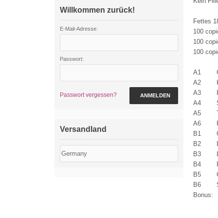
Kein Fil
Willkommen zurück!
Fettes 18
E-Mail-Adresse:
100 copi
100 copi
100 copi
Passwort:
A1 Go
A2 Kic
A3 Rud
Passwort vergessen?
ANMELDEN
A4 Sl
A5 Thi
A6 F
Versandland
B1 O
B2 
B3 Li
B4 Pub
B5 Ci
B6 Sic
Bonu