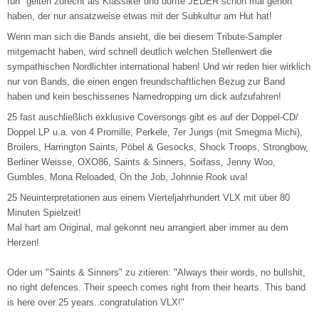
fun" gelten zurecht als Klassiker und dürfte JEDER schon mal gehört
haben, der nur ansatzweise etwas mit der Subkultur am Hut hat!
Wenn man sich die Bands ansieht, die bei diesem Tribute-Sampler
mitgemacht haben, wird schnell deutlich welchen Stellenwert die
sympathischen Nordlichter international haben! Und wir reden hier wirklich
nur von Bands, die einen engen freundschaftlichen Bezug zur Band
haben und kein beschissenes Namedropping um dick aufzufahren!
25 fast auschließlich exklusive Coversongs gibt es auf der Doppel-CD/
Doppel LP u.a. von 4 Promille, Perkele, 7er Jungs (mit Smegma Michi),
Broilers, Harrington Saints, Pöbel & Gesocks, Shock Troops, Strongbow,
Berliner Weisse, OXO86, Saints & Sinners, Soifass, Jenny Woo,
Gumbles, Mona Reloaded, On the Job, Johnnie Rook uva!
25 Neuinterpretationen aus einem Vierteljahrhundert VLX mit über 80
Minuten Spielzeit!
Mal hart am Original, mal gekonnt neu arrangiert aber immer au dem
Herzen!
Oder um "Saints & Sinners" zu zitieren: "Always their words, no bullshit,
no right defences. Their speech comes right from their hearts. This band
is here over 25 years..congratulation VLX!"