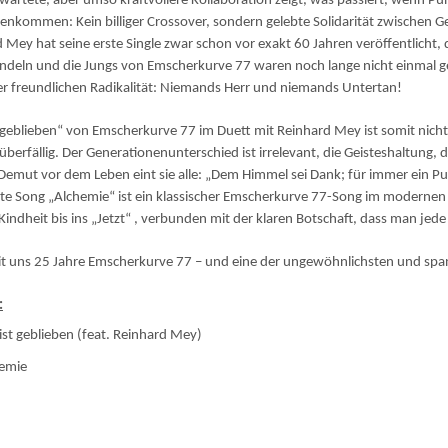
wartete, aber umso kraftvollere Kollaboration zeigt, was passiert, wenn 
kommen: Kein billiger Crossover, sondern gelebte Solidarität zwischen G
 Mey hat seine erste Single zwar schon vor exakt 60 Jahren veröffentlicht, 
ndeln und die Jungs von Emscherkurve 77 waren noch lange nicht einmal 
er freundlichen Radikalität: Niemands Herr und niemands Untertan!
t geblieben“ von Emscherkurve 77 im Duett mit Reinhard Mey ist somit nich
 überfällig. Der Generationenunterschied ist irrelevant, die Geisteshaltung, 
Demut vor dem Leben eint sie alle: „Dem Himmel sei Dank; für immer ein P
te Song „Alchemie“ ist ein klassischer Emscherkurve 77-Song im modernen
Kindheit bis ins „Jetzt“ , verbunden mit der klaren Botschaft, dass man jed
it uns 25 Jahre Emscherkurve 77 – und eine der ungewöhnlichsten und span
:
 ist geblieben (feat. Reinhard Mey)
hemie