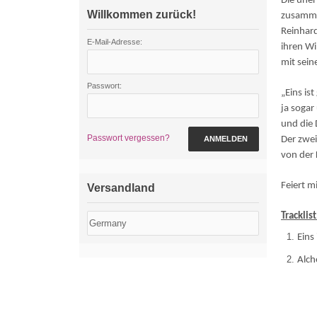
Die uner
Willkommen zurück!
zusammen
Reinhard
E-Mail-Adresse:
ihren Wi
mit sein
Passwort:
„Eins is
ja sogar
und die 
Passwort vergessen?
ANMELDEN
Der zwei
von der 
Feiert m
Versandland
Tracklist
Eins
Alc