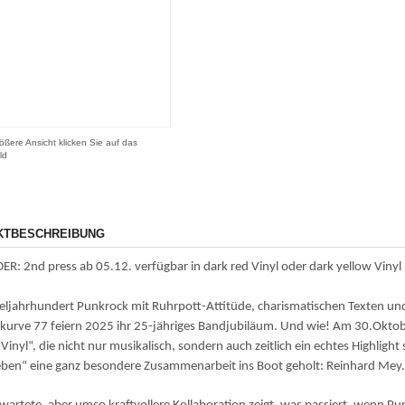
ößere Ansicht klicken Sie auf das
ld
KTBESCHREIBUNG
R: 2nd press ab 05.12. verfügbar in dark red Vinyl oder dark yellow Vinyl
teljahrhundert Punkrock mit Ruhrpott-Attitüde, charismatischen Texten u
urve 77 feiern 2025 ihr 25-jähriges Bandjubiläum. Und wie! Am 30.Oktob
Vinyl“, die nicht nur musikalisch, sondern auch zeitlich ein echtes Highligh
ieben“ eine ganz besondere Zusammenarbeit ins Boot geholt: Reinhard Mey.