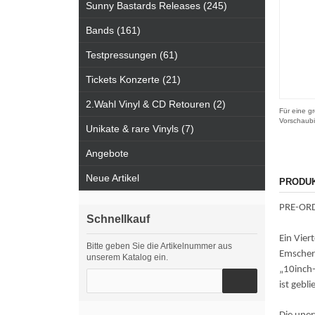
Sunny Bastards Releases (245)
Bands (161)
Testpressungen (61)
Tickets Konzerte (21)
2.Wahl Vinyl & CD Retouren (2)
Für eine gr
Vorschaubi
Unikate & rare Vinyls (7)
Angebote
Neue Artikel
PRODU
PRE-ORDE
Schnellkauf
Ein Vier
Bitte geben Sie die Artikelnummer aus
Emscherk
unserem Katalog ein.
„10inch-
ist gebl