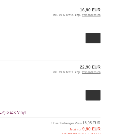
16,90 EUR
inkl. 19 % MwSt. zzgl.
Versandkosten
22,90 EUR
inkl. 19 % MwSt. zzgl.
Versandkosten
-LP) black Vinyl
16,95 EUR
Unser bisheriger Preis
9,90 EUR
Jetzt nur
Sie sparen 42% / 7,05 EUR