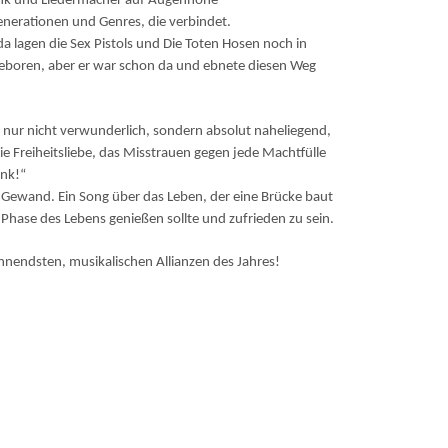
Punk und Liedermacher auf Augenhöhe
enerationen und Genres, die verbindet.
da lagen die Sex Pistols und Die Toten Hosen noch in
geboren, aber er war schon da und ebnete diesen Weg
t nur nicht verwunderlich, sondern absolut naheliegend,
die Freiheitsliebe, das Misstrauen gegen jede Machtfülle
unk!“
 Gewand. Ein Song über das Leben, der eine Brücke baut
e Phase des Lebens genießen sollte und zufrieden zu sein.
nendsten, musikalischen Allianzen des Jahres!