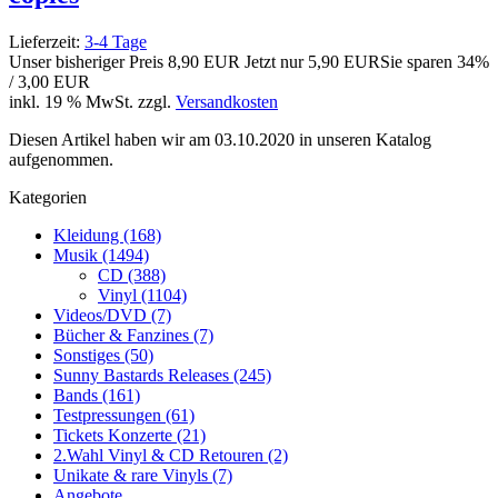
Lieferzeit:
3-4 Tage
Unser bisheriger Preis
8,90 EUR
Jetzt nur
5,90 EUR
Sie sparen 34%
/ 3,00 EUR
inkl. 19 % MwSt. zzgl.
Versandkosten
Diesen Artikel haben wir am 03.10.2020 in unseren Katalog
aufgenommen.
Kategorien
Kleidung (168)
Musik (1494)
CD (388)
Vinyl (1104)
Videos/DVD (7)
Bücher & Fanzines (7)
Sonstiges (50)
Sunny Bastards Releases (245)
Bands (161)
Testpressungen (61)
Tickets Konzerte (21)
2.Wahl Vinyl & CD Retouren (2)
Unikate & rare Vinyls (7)
Angebote