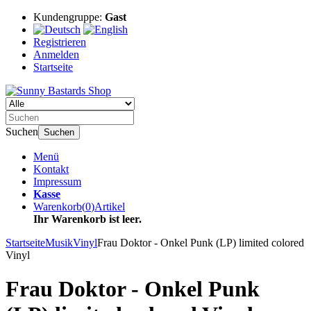
Kundengruppe:
Gast
Registrieren
Anmelden
Startseite
Suchen
Suchen
Menü
Kontakt
Impressum
Kasse
Warenkorb
(
0
)
Artikel
Ihr Warenkorb ist leer.
Startseite
Musik
Vinyl
Frau Doktor - Onkel Punk (LP) limited colored
Vinyl
Frau Doktor - Onkel Punk