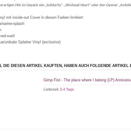
erartigen Hits im Gepäck wie „Solidarity“, „Skinhead Heart“ oder den Opener „Ambi
nyl mit inside-out Cover in diesen Farben limitiert:
amarine-splash
k
red-swirl
ue/unikate Splatter Vinyl (exclusive)
, DIE DIESEN ARTIKEL KAUFTEN, HABEN AUCH FOLGENDE ARTIKEL 
Gimp Fist - The place where I belong (LP) Annivers
Lieferzeit:
3-4 Tage