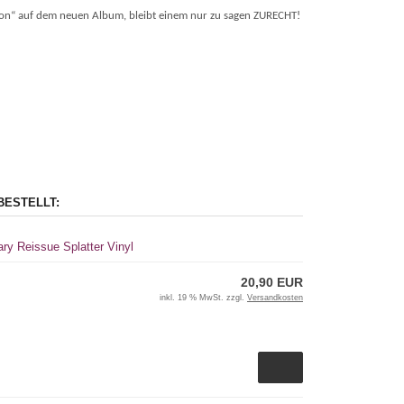
tion“ auf dem neuen Album, bleibt einem nur zu sagen ZURECHT!
BESTELLT:
ary Reissue Splatter Vinyl
20,90 EUR
inkl. 19 % MwSt. zzgl.
Versandkosten