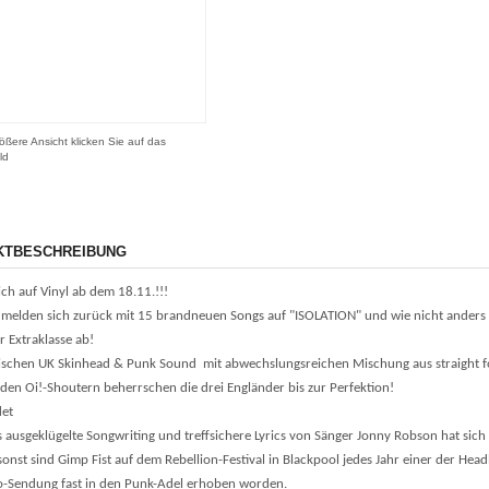
ößere Ansicht klicken Sie auf das
ld
KTBESCHREIBUNG
lich auf Vinyl ab dem 18.11.!!!
 melden sich zurück mit 15 brandneuen Songs auf "ISOLATION" und wie nicht anders zu
 Extraklasse ab!
sischen UK Skinhead & Punk Sound mit abwechslungsreichen Mischung aus straight 
den Oi!-Shoutern beherrschen die drei Engländer bis zur Perfektion!
et
 ausgeklügelte Songwriting und treffsichere Lyrics von Sänger Jonny Robson hat sich
onst sind Gimp Fist auf dem Rebellion-Festival in Blackpool jedes Jahr einer der Headl
o-Sendung fast in den Punk-Adel erhoben worden.