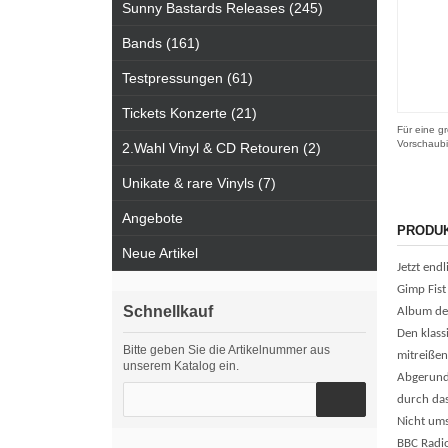
Sunny Bastards Releases (245)
Bands (161)
Testpressungen (61)
Tickets Konzerte (21)
Für eine gr
Vorschaubi
2.Wahl Vinyl & CD Retouren (2)
Unikate & rare Vinyls (7)
Angebote
PRODU
Neue Artikel
Jetzt end
Gimp Fist
Schnellkauf
Album der
Den klas
Bitte geben Sie die Artikelnummer aus
mitreißen
unserem Katalog ein.
Abgerund
durch das
Nicht ums
BBC Radi