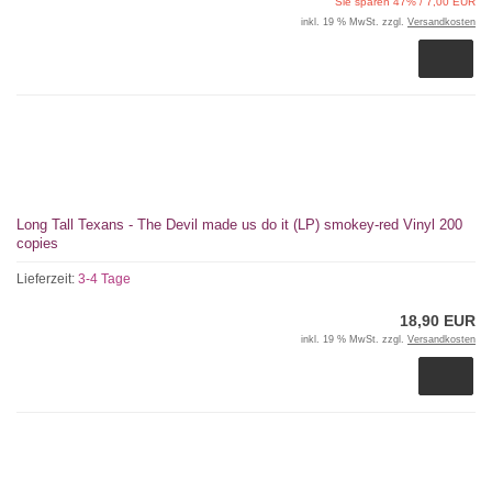
Sie sparen 47% / 7,00 EUR
inkl. 19 % MwSt. zzgl.
Versandkosten
Long Tall Texans - The Devil made us do it (LP) smokey-red Vinyl 200
copies
Lieferzeit:
3-4 Tage
18,90 EUR
inkl. 19 % MwSt. zzgl.
Versandkosten