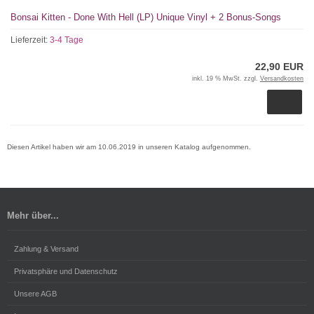
Bonsai Kitten - Done With Hell (LP) Unique Vinyl + 2 Bonus-Songs
Lieferzeit:
3-4 Tage
22,90 EUR
inkl. 19 % MwSt. zzgl.
Versandkosten
Diesen Artikel haben wir am 10.06.2019 in unseren Katalog aufgenommen.
Mehr über...
Zahlung & Versand
Privatsphäre und Datenschutz
Unsere AGB