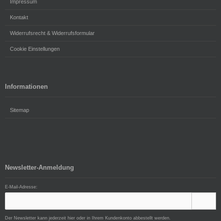
Impressum
Kontakt
Widerrufsrecht & Widerrufsformular
Cookie Einstellungen
Informationen
Sitemap
Newsletter-Anmeldung
E-Mail-Adresse:
Der Newsletter kann jederzeit hier oder in Ihrem Kundenkonto abbestellt werden.