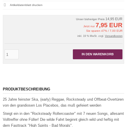
Artikeldatenblatt drucken
14,95 EUR
Unser bisheriger Preis
7,95 EUR
Jetzt nur
Sie sparen 47% / 7,00 EUR
inkl. 19 % MwSt. zzgl.
Versandkosten
IN DEN WARENKORB
PRODUKTBESCHREIBUNG
25 Jahre feinster Ska, (early) Reggae, Rocksteady und Offbeat-Overtüren
von den grandiosen Los Placebos, das muß gefeiert werden
Steigt ein in den "Rocksteady Rollercoaster" mit 7 neuen Songs, allesamt
Volltreffer ohne Füller! Die wilde Fahrt beginnt gleich wild und heftig mit
dem Fasttrack "High Spirits - Bad Morals".