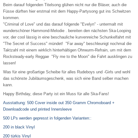
Beim darauf folgenden Titelsong glühen nicht nur die Bläser, auch die
Füsse dürften hier erstmal mit dem Happy-Partysong gut ins Schwitzen
kommen.
"Criminal of Love" und das darauf folgende "Evelyn" - untermalt mit
wunderschöner Hammond-Melodie . bereiten den nächsten Ska-Looping
vor, der cool lässig in eine beschauliche kurvenreiche Schunkelfahrt mit
"The Secret of Success" mündet! "Far away" beschleunigt nochmal die
Taktzahl mit einem wirklich hinterhältigen Ohrwurm-Refrain, um mit dem
Rocksteady-early Reggae "Fly me to the Moon" die Fahrt ausklingen zu
lassen!
Was für eine großartige Scheibe für alles Rudeboys und -Girls und wohl
das schönste Jubiläumsgeschenk, was sich eine Band selber machen
kann.
Happy Birthday, diese Party ist ein Muss für alle Ska-Fans!
Ausstattung: 500 Cover inside out 350 Gramm Chromoboard +
Downloadcode und printed Innersleeve
500 LPs werden gepresst in folgenden Varianten::
200 in black Vinyl
200 türkis Vinyl