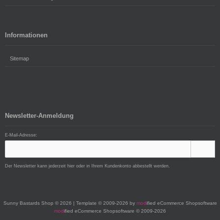
Informationen
Sitemap
Newsletter-Anmeldung
E-Mail-Adresse:
Der Newsletter kann jederzeit hier oder in Ihrem Kundenkonto abbestellt werden.
Sunny Bastards Shop © 2026 | Template © 2009-2026 by
mod
ified eCommerce Shopsoftware
mod
ified eCommerce Shopsoftware © 2009-2026