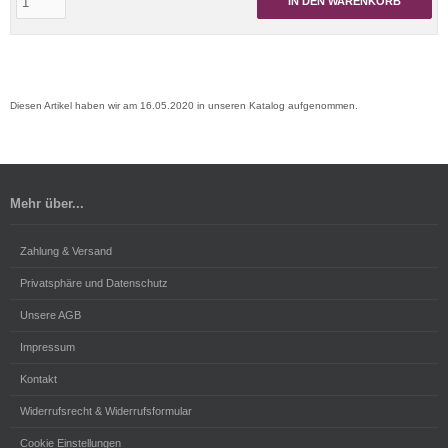
IN DEN WARENKORB
Diesen Artikel haben wir am 16.05.2020 in unseren Katalog aufgenommen.
Mehr über...
Zahlung & Versand
Privatsphäre und Datenschutz
Unsere AGB
Impressum
Kontakt
Widerrufsrecht & Widerrufsformular
Cookie Einstellungen