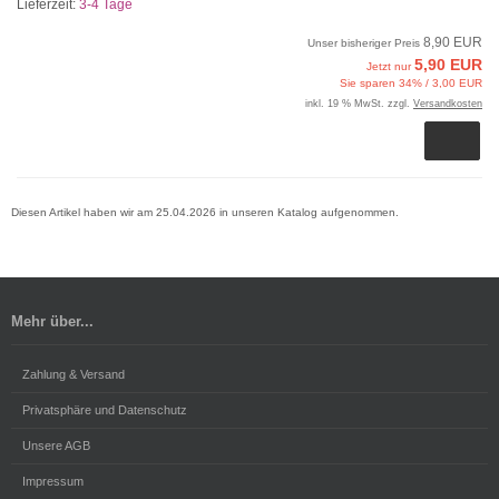
Lieferzeit:
3-4 Tage
8,90 EUR
Unser bisheriger Preis
5,90 EUR
Jetzt nur
Sie sparen 34% / 3,00 EUR
inkl. 19 % MwSt. zzgl.
Versandkosten
Diesen Artikel haben wir am 25.04.2026 in unseren Katalog aufgenommen.
Mehr über...
Zahlung & Versand
Privatsphäre und Datenschutz
Unsere AGB
Impressum