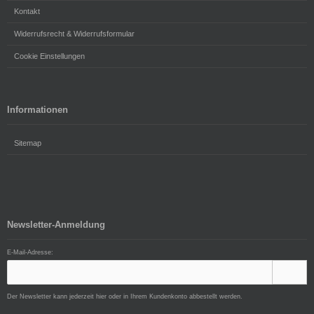
Kontakt
Widerrufsrecht & Widerrufsformular
Cookie Einstellungen
Informationen
Sitemap
Newsletter-Anmeldung
E-Mail-Adresse:
Der Newsletter kann jederzeit hier oder in Ihrem Kundenkonto abbestellt werden.