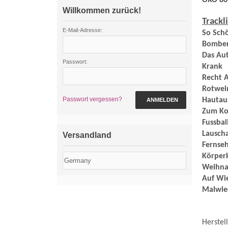
OXO 86 
Willkommen zurück!
T
rackl
E-Mail-Adresse:
So S
Bombe
Das Au
Passwort:
Krank
Recht
Rot
Passwort vergessen?
Haut
ANMELDEN
Zum K
Fussba
Lauscha
Versandland
Ferns
Körpe
Weih
Auf W
Malwie
Herstell