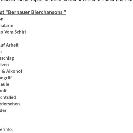
machen einfach Spaß mit ihrem knochentrockenem Humor und klei
ist "Bernauer Bierchansons "
chön
nalarm
to Vom Schiri
 Auf Arbeit
wein
ausschlag
otzen
ll & Alkohol
ngriff
eheule
rkult
nachtslied
iedersehen
der
erinfo: