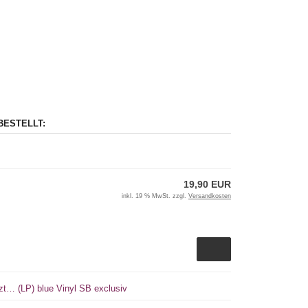
BESTELLT:
19,90 EUR
inkl. 19 % MwSt. zzgl.
Versandkosten
tzt… (LP) blue Vinyl SB exclusiv