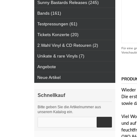
Sunny Bastards Releases (245)
Bands (161)
Testpressungen (61)
Tickets Konzerte (20)
2.Wahl Vinyl & CD Retouren (2)
Für eine gr
Vorschaubi
Unikate & rare Vinyls (7)
Angebote
Neue Artikel
PRODU
Wieder 
Schnellkauf
Die ers
sowie da
Bitte geben Sie die Artikelnummer aus
unserem Katalog ein.
Viel Wo
und auf
feuchtf