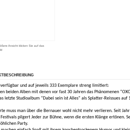
ößere Ansicht klicken Sie auf das
ld
KTBESCHREIBUNG
verfügbar und auf jeweils 333 Exemplare streng limitiert:
ten beiden Alben mit denen vor fast 30 Jahren das Phänomenen “OXO 
s letzte Studioalbum “Dabei sein ist Alles” als Splatter-Reissues auf 
rte muss man über die Bernauer wohl nicht mehr verlieren. Seit Jah
 Festivals pilgert Jeder zur Bühne, wenn die ersten Klänge ertönen. S
röhlichen Party.