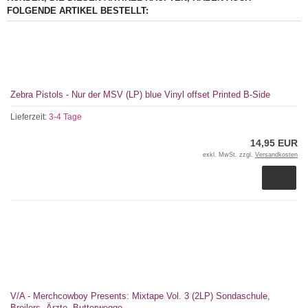
FOLGENDE ARTIKEL BESTELLT:
Zebra Pistols - Nur der MSV (LP) blue Vinyl offset Printed B-Side
Lieferzeit:
3-4 Tage
14,95 EUR
exkl. MwSt. zzgl.
Versandkosten
V/A - Merchcowboy Presents: Mixtape Vol. 3 (2LP) Sondaschule,
Broilers, Ärzte, Butterwegge...