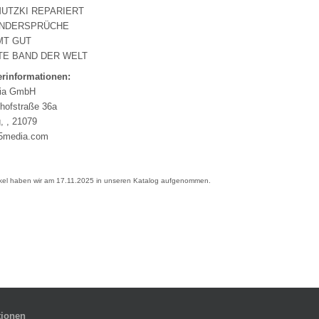
MUTZKI REPARIERT
ENDERSPRÜCHE
MT GUT
ZTE BAND DER WELT
erinformationen:
ia GmbH
hofstraße 36a
, , 21079
5media.com
ikel haben wir am 17.11.2025 in unseren Katalog aufgenommen.
tionen