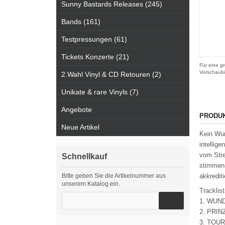
Sunny Bastards Releases (245)
Bands (161)
Testpressungen (61)
Tickets Konzerte (21)
Für eine gr
Vorschaubi
2.Wahl Vinyl & CD Retouren (2)
Unikate & rare Vinyls (7)
Angebote
PRODU
Neue Artikel
Kein Wun
intellig
vom Stre
Schnellkauf
stimmen 
Bitte geben Sie die Artikelnummer aus
akkredit
unserem Katalog ein.
Tracklist
1. WUN
2. PRIN
3. TOU