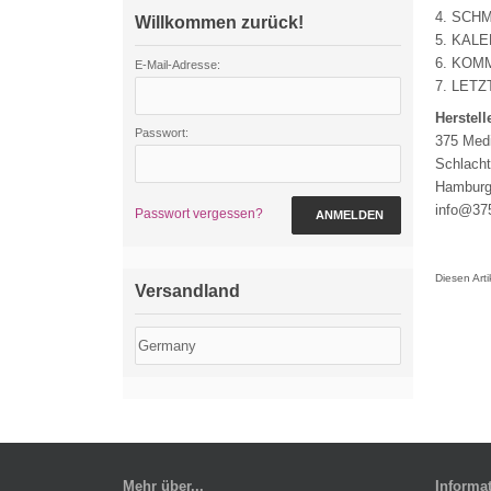
4. SCH
Willkommen zurück!
5. KAL
6. KOM
E-Mail-Adresse:
7. LET
Herstell
Passwort:
375 Med
Schlacht
Hamburg
info@37
Passwort vergessen?
ANMELDEN
Diesen Art
Versandland
Mehr über...
Informa