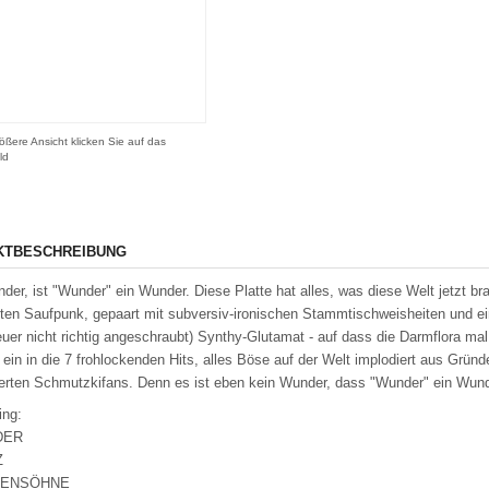
ößere Ansicht klicken Sie auf das
ld
KTBESCHREIBUNG
der, ist "Wunder" ein Wunder. Diese Platte hat alles, was diese Welt jetzt b
enten Saufpunk, gepaart mit subversiv-ironischen Stammtischweisheiten und ei
uer nicht richtig angeschraubt) Synthy-Glutamat - auf dass die Darmflora mal
ein in die 7 frohlockenden Hits, alles Böse auf der Welt implodiert aus Gründ
ierten Schmutzkifans. Denn es ist eben kein Wunder, dass "Wunder" ein Wunde
ing:
DER
Z
RENSÖHNE