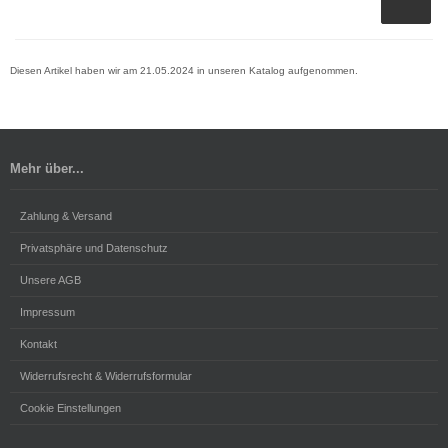
Diesen Artikel haben wir am 21.05.2024 in unseren Katalog aufgenommen.
Mehr über...
Zahlung & Versand
Privatsphäre und Datenschutz
Unsere AGB
Impressum
Kontakt
Widerrufsrecht & Widerrufsformular
Cookie Einstellungen