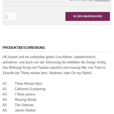
inkl. 19 % MwSt. zzgl.
Versandkosten
IN DEN WARENKORB
PRODUKTBESCHREIBUNG
UK-Import und ein unfassbar geiles Live-Album, spieltechnisch,
aufnahme- und auch von der Stimmung her entfalten die Songs richtig
ihre Wirkung! Achja mit Pauline natürlich und massig Hits von Train to
Skaville bis Three minute hero, Madness oder On my Radio!
A1 Three Minute Hero
A2 California Screaming
A3 I Want justice
A4 Missing Words
A5 The Selecter
A6 James Bo0nd