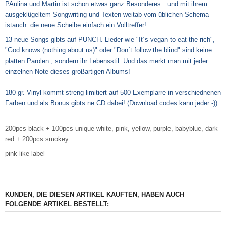
PAulina und Martin ist schon etwas ganz Besonderes…und mit ihrem
ausgeklügeltem Songwriting und Texten weitab vom üblichen Schema
istauch die neue Scheibe einfach ein Volltreffer!
13 neue Songs gibts auf PUNCH. Lieder wie "It´s vegan to eat the rich",
"God knows (nothing about us)" oder "Don´t follow the blind" sind keine
platten Parolen , sondern ihr Lebensstil. Und das merkt man mit jeder
einzelnen Note dieses großartigen Albums!
180 gr. Vinyl kommt streng limitiert auf 500 Exemplarre in verschiednenen
Farben und als Bonus gibts ne CD dabei! (Download codes kann jeder:-))
200pcs black + 100pcs unique white, pink, yellow, purple, babyblue, dark
red + 200pcs smokey
pink like label
KUNDEN, DIE DIESEN ARTIKEL KAUFTEN, HABEN AUCH
FOLGENDE ARTIKEL BESTELLT: