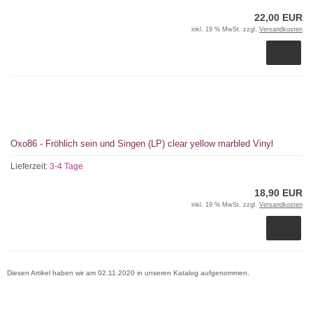
22,00 EUR
inkl. 19 % MwSt. zzgl.
Versandkosten
Oxo86 - Fröhlich sein und Singen (LP) clear yellow marbled Vinyl
Lieferzeit:
3-4 Tage
18,90 EUR
inkl. 19 % MwSt. zzgl.
Versandkosten
Diesen Artikel haben wir am 02.11.2020 in unseren Katalog aufgenommen.