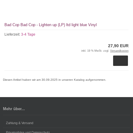
Bad Cop Bad Cop - Lighten up (LP) ltd light blue Vinyl
Lieferzeit:
3-4 Tage
27,90 EUR
inkl. 19 % MwSt. zzgl.
Versandkosten
Diesen Artikel haben wir am 30.09.2025 in unseren Katalog aufgenommen.
Mehr über...
Zahlung & Versand
Privatsphäre und Datenschutz