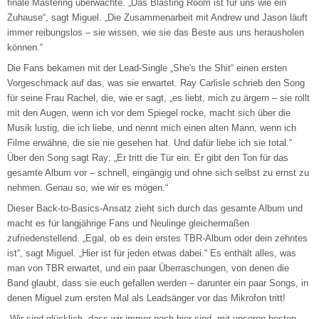
finale Mastering überwachte. „Das Blasting Room ist für uns wie ein
Zuhause“, sagt Miguel. „Die Zusammenarbeit mit Andrew und Jason läuft
immer reibungslos – sie wissen, wie sie das Beste aus uns herausholen
können.“
Die Fans bekamen mit der Lead-Single „She's the Shit“ einen ersten
Vorgeschmack auf das, was sie erwartet. Ray Carlisle schrieb den Song
für seine Frau Rachel, die, wie er sagt, „es liebt, mich zu ärgern – sie rollt
mit den Augen, wenn ich vor dem Spiegel rocke, macht sich über die
Musik lustig, die ich liebe, und nennt mich einen alten Mann, wenn ich
Filme erwähne, die sie nie gesehen hat. Und dafür liebe ich sie total.“
Über den Song sagt Ray: „Er tritt die Tür ein. Er gibt den Ton für das
gesamte Album vor – schnell, eingängig und ohne sich selbst zu ernst zu
nehmen. Genau so, wie wir es mögen.“
Dieser Back-to-Basics-Ansatz zieht sich durch das gesamte Album und
macht es für langjährige Fans und Neulinge gleichermaßen
zufriedenstellend. „Egal, ob es dein erstes TBR-Album oder dein zehntes
ist“, sagt Miguel. „Hier ist für jeden etwas dabei.“ Es enthält alles, was
man von TBR erwartet, und ein paar Überraschungen, von denen die
Band glaubt, dass sie euch gefallen werden – darunter ein paar Songs, in
denen Miguel zum ersten Mal als Leadsänger vor das Mikrofon tritt!
„Wir sind glücklich, dass wir immer noch hier sind, mit unseren besten