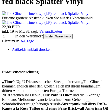
red black Splatter Vinyl
Für eine größere Ansicht klicken Sie auf das Vorschaubild
22,90 EUR
inkl. 19 % MwSt. zzgl.
Versandkosten
In den Warenkorb
In den Warenkorb
Lieferzeit:
3-4 Tage
Artikeldatenblatt drucken
Produktbeschreibung
„Time´s Up“!
Die australischen Streetpunker von „The Clinch“
kommen endlich über den großen Teich mit ihrem brandneuem,
dritten Album und ihrer ersten Europa-Tournee!
2018 erschien ihr Debut
„Our Path is One“
und die 5 köpfige
Band aus Melbourne avancierte schnell zum Geheimtipp:
Schnörkelloser rough´n‘tough
Aussie-Streetpunk mit dirty RnR-
Kante a la Rose Tattoo und einer Prise Brickwall-American Oi!