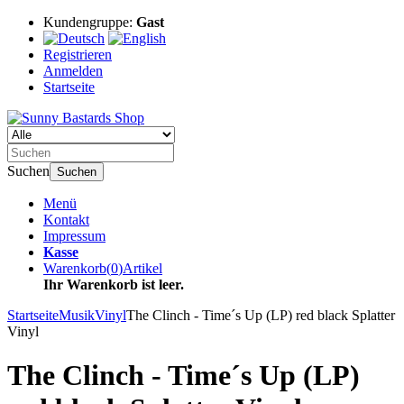
Kundengruppe:
Gast
Registrieren
Anmelden
Startseite
Suchen
Suchen
Menü
Kontakt
Impressum
Kasse
Warenkorb
(
0
)
Artikel
Ihr Warenkorb ist leer.
Startseite
Musik
Vinyl
The Clinch - Time´s Up (LP) red black Splatter
Vinyl
The Clinch - Time´s Up (LP)