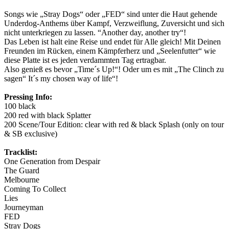
Songs wie „Stray Dogs“ oder „FED“ sind unter die Haut gehende
Underdog-Anthems über Kampf, Verzweiflung, Zuversicht und sich
nicht unterkriegen zu lassen. “Another day, another try“!
Das Leben ist halt eine Reise und endet für Alle gleich! Mit Deinen
Freunden im Rücken, einem Kämpferherz und „Seelenfutter“ wie
diese Platte ist es jeden verdammten Tag ertragbar.
Also genieß es bevor „Time´s Up!“! Oder um es mit „The Clinch zu
sagen“ It´s my chosen way of life“!
Pressing Info:
100 black
200 red with black Splatter
200 Scene/Tour Edition: clear with red & black Splash (only on tour
& SB exclusive)
Tracklist:
One Generation from Despair
The Guard
Melbourne
Coming To Collect
Lies
Journeyman
FED
Stray Dogs