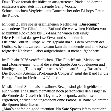
Dazu Texte fernab der üblichen ausgetretenen Pfade und dezent
eingesetzte aber stets mitreißende Gang-Vocals.
Schnell machten Vergleiche mit Bonecrusher oder Bishops Green
die Runde.
Mit dem 2 Jahre später erschienenen Nachfolger
„Basecamp“
zementierte The Clinch ihren Ruf und die weltweiten Kritiken von
Maximum RocknRoll bis Ox-Fanzine waren sich einig:
Diese Band hat das gewisse Etwas und startet durch!
Die erste Tour in Europa wurde geplant um aus dem Schatten des
Outbacks heraus zu treten…dann kam die Pandemie und eine Krise
folgte der Nächsten…aber aufgeschoben ist nicht aufgehoben:
Im Fühjahr 2026 veröffentlichen „The Clinch“ mit „Melbourne“
und „Journeyman“ digital die ersten Single-Auskoppelungen und
kündigen mit „Time´s up“ ihr neues Album auf Sunny Bastards an!
Die Booking Agentur „Pogorausch Concerts“ signt die Band für die
Europa-Tour im Herbst in 4 Ländern.
Musikstil und Sound als bewährtes Rezept sind gleich geblieben
auch wenn The Clinch thematisch noch persönlicher den Finger in
die Wunde der Gesellschaft legen… Streetpunk, authentisch,
ergreifend, ehrlich und ungeschönt ohne Pathos: 10 harte Volltreffer,
die Spuren hinterlassen!
„Man´s not fed on good intention. No Safe Spaces left to mention“