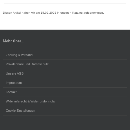
Diesen Artikel haben wir am 15.02.2025 in unseren Katalog aufgenommen.
Mehr über...
Zahlung & Versand
Privatsphäre und Datenschutz
Unsere AGB
Impressum
Kontakt
Widerrufsrecht & Widerrufsformular
Cookie Einstellungen