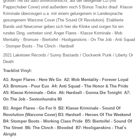
großen Teil bis dato unveröffentlicht, auf der beiligende CD (mit
Pappschuber Cover) sind außerdem noch 5 Bonus Tracks drauf. Klasse
Kriminale überzeugen u.a. mit einem gelungenem in Landesprache
gesungenem Warzone Cover (The Sound Of Revolution). Etablierte
Bands und Newcomer geben sich hier die Klinke und sorgen für ein
rundes Ding, vertreten sind: Anger Flares - Klasse Kriminale - Mob
Mentality - Bromure - Biertoifel - Hooliganskins - On The Job - Anti Squad
- Stomper Boots - The Clinch - Hardsell
2021 Laketown Records / Sunny Bastards / Clockwork Punk / Liberty Or
Death
Tracklist Vinyl:
A1: Anger Flares - Here We Go A2: Mob Mentality - Forever Loyal
A3: Bromure - Pour Eux A4: Anti Squad - The Honor & The Pride
A5: Klasse Kriminale - Odio A6: Hardsell - Gonna Die Tonight A7:
On The Job - Sextonhundra 80
B1: Anger Flares - Go For It B2: Klasse Kriminale - Sound Of
Revolution (Warzone Cover) B3: Hardsell - Heroes Of The Weekend
B4: Stomper Boots - Working Class Pride B5: Biertoifel - Sound Of
The Street B6: The Clinch - Blooded B7: Hooliganskins - That´s
Alright