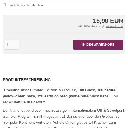
Artikeldatenblatt drucken
16,90 EUR
inkl. 19 % MwSt. zzgl.
Versandkosten
IN DEN WARENKORB
PRODUKTBESCHREIBUNG
Pressing Info: Limited Edition 500 Stück, 100 Black, 100 naturel
yellow/green haze, 150 earth colored (white/blue/black haze), 150
redwhiteblue inside/out
Der Name ist bei diesem hochklassigem internationalem OI! & Streetpunk
Sampler Programm, mit insgesamt 11 Bands quer über den Globus ist
hier jeder Kontinent vertreten. Auf die Ohren gibt es 14 Kracher, zum