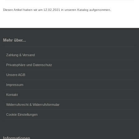
Diesen Artikel haben wir am 12.02.2021 in unseren Katalog aufgenommen.
Mehr über...
Zahlung & Versand
Privatsphäre und Datenschutz
Unsere AGB
Impressum
Kontakt
Widerrufsrecht & Widerrufsformular
Cookie Einstellungen
Informationen