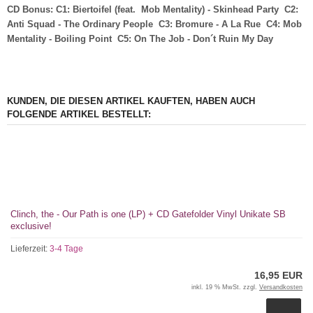
CD Bonus: C1: Biertoifel (feat. Mob Mentality) - Skinhead Party C2:
Anti Squad - The Ordinary People C3: Bromure - A La Rue C4: Mob
Mentality - Boiling Point C5: On The Job - Don´t Ruin My Day
KUNDEN, DIE DIESEN ARTIKEL KAUFTEN, HABEN AUCH
FOLGENDE ARTIKEL BESTELLT:
Clinch, the - Our Path is one (LP) + CD Gatefolder Vinyl Unikate SB
exclusive!
Lieferzeit:
3-4 Tage
16,95 EUR
inkl. 19 % MwSt. zzgl.
Versandkosten