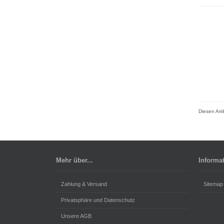
Diesen Art
Mehr über...
Informa
Zahlung & Versand
Sitemap
Privatsphäre und Datenschutz
Unsere AGB