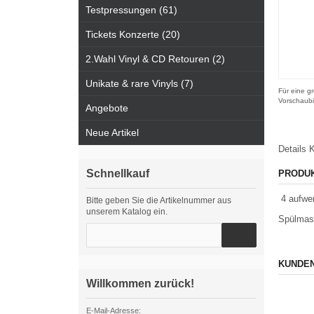
Testpressungen (61)
Tickets Konzerte (20)
2.Wahl Vinyl & CD Retouren (2)
Unikate & rare Vinyls (7)
Für eine gr
Vorschaubi
Angebote
Neue Artikel
Details
K
Schnellkauf
PRODU
4 aufwen
Bitte geben Sie die Artikelnummer aus
unserem Katalog ein.
Spülmasc
KUNDEN
Willkommen zurück!
E-Mail-Adresse: