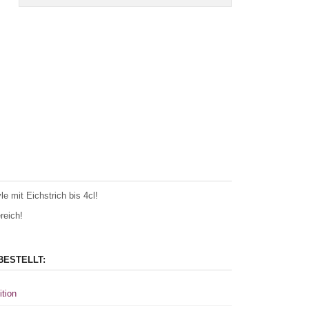
e mit Eichstrich bis 4cl!
reich!
BESTELLT:
ition