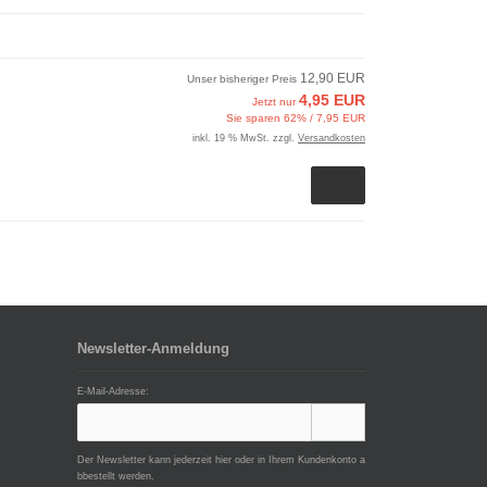
12,90 EUR
Unser bisheriger Preis
4,95 EUR
Jetzt nur
Sie sparen 62% / 7,95 EUR
inkl. 19 % MwSt. zzgl.
Versandkosten
Newsletter-Anmeldung
E-Mail-Adresse:
Der Newsletter kann jederzeit hier oder in Ihrem Kundenkonto a
bbestellt werden.