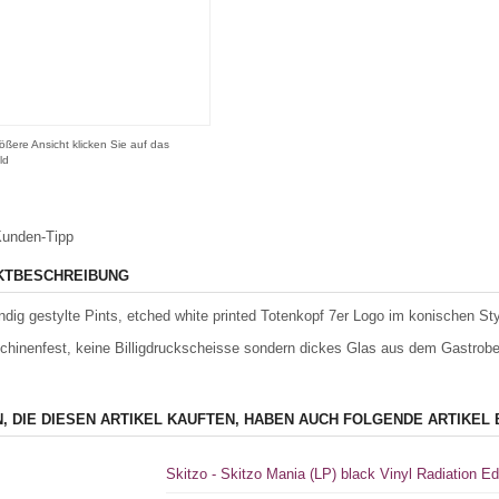
ößere Ansicht klicken Sie auf das
ld
unden-Tipp
KTBESCHREIBUNG
dig gestylte Pints, etched white printed Totenkopf 7er Logo im konischen Styl
hinenfest, keine Billigdruckscheisse sondern dickes Glas aus dem Gastrobe
, DIE DIESEN ARTIKEL KAUFTEN, HABEN AUCH FOLGENDE ARTIKEL 
Skitzo - Skitzo Mania (LP) black Vinyl Radiation Ed