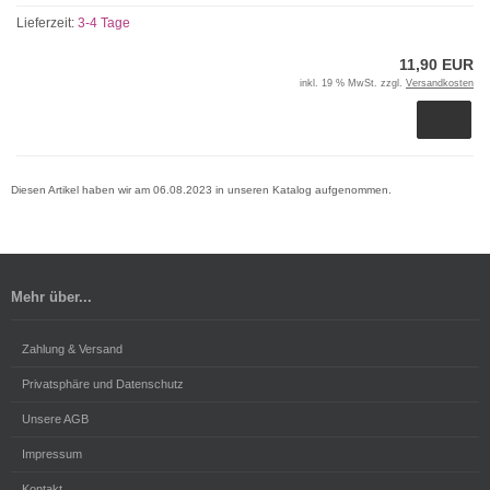
Lieferzeit:
3-4 Tage
11,90 EUR
inkl. 19 % MwSt. zzgl.
Versandkosten
Diesen Artikel haben wir am 06.08.2023 in unseren Katalog aufgenommen.
Mehr über...
Zahlung & Versand
Privatsphäre und Datenschutz
Unsere AGB
Impressum
Kontakt