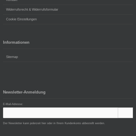
Widerrufsrecht & Widerrufsformular
Cookie Einstellungen
Informationen
Sitemap
Newsletter-Anmeldung
E-Mail-Adresse:
Der Newsletter kann jederzeit hier oder in Ihrem Kundenkonto abbestellt werden.