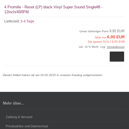
4 Promille - Reset (LP) black Vinyl Super Sound Single#8 -
12inch/45RPM
Lieferzeit:
3-4 Tage
9,95 EUR
Unser bisheriger Preis
6,90 EUR
Jetzt nur
Sie sparen 31% / 3,05 EUR
inkl. 19 % MwSt. zzgl.
Versandkosten
Diesen Artikel haben wir am 10.02.2015 in unseren Katalog aufgenommen.
Mehr über...
Zahlung & Versand
Privatsphäre und Datenschutz