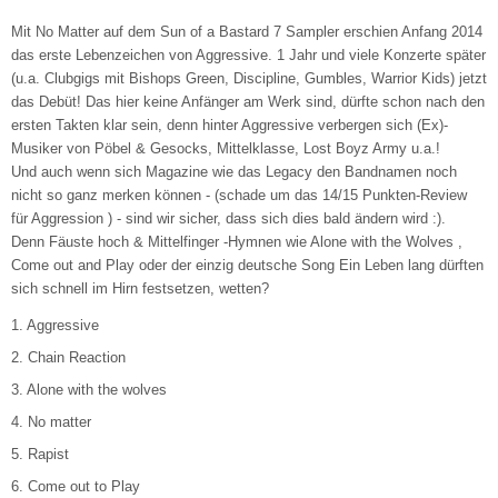
Mit No Matter auf dem Sun of a Bastard 7 Sampler erschien Anfang 2014
das erste Lebenzeichen von Aggressive. 1 Jahr und viele Konzerte später
(u.a. Clubgigs mit Bishops Green, Discipline, Gumbles, Warrior Kids) jetzt
das Debüt! Das hier keine Anfänger am Werk sind, dürfte schon nach den
ersten Takten klar sein, denn hinter Aggressive verbergen sich (Ex)-
Musiker von Pöbel & Gesocks, Mittelklasse, Lost Boyz Army u.a.!
Und auch wenn sich Magazine wie das Legacy den Bandnamen noch
nicht so ganz merken können - (schade um das 14/15 Punkten-Review
für Aggression ) - sind wir sicher, dass sich dies bald ändern wird :).
Denn Fäuste hoch & Mittelfinger -Hymnen wie Alone with the Wolves ,
Come out and Play oder der einzig deutsche Song Ein Leben lang dürften
sich schnell im Hirn festsetzen, wetten?
1. Aggressive
2. Chain Reaction
3. Alone with the wolves
4. No matter
5. Rapist
6. Come out to Play