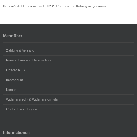
Diesen Artikel haben wir am 10.02.2017 in unseren Katalog aufgenommen.
Mehr über...
Zahlung & Versand
Privatsphäre und Datenschutz
Unsere AGB
Impressum
Kontakt
Widerrufsrecht & Widerrufsformular
Cookie Einstellungen
Informationen