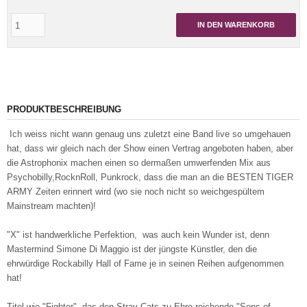
IN DEN WARENKORB
PRODUKTBESCHREIBUNG
Ich weiss nicht wann genaug uns zuletzt eine Band live so umgehauen
hat, dass wir gleich nach der Show einen Vertrag angeboten haben, aber
die Astrophonix machen einen so dermaßen umwerfenden Mix aus
Psychobilly,RocknRoll, Punkrock, dass die man an die BESTEN TIGER
ARMY Zeiten erinnert wird (wo sie noch nicht so weichgespültem
Mainstream machten)!
"X" ist handwerkliche Perfektion, was auch kein Wunder ist, denn
Mastermind Simone Di Maggio ist der jüngste Künstler, den die
ehrwürdige Rockabilly Hall of Fame je in seinen Reihen aufgenommen
hat!
Titel wie "Fighter", das den Stray Cats zu Ehre reichende "Sons of